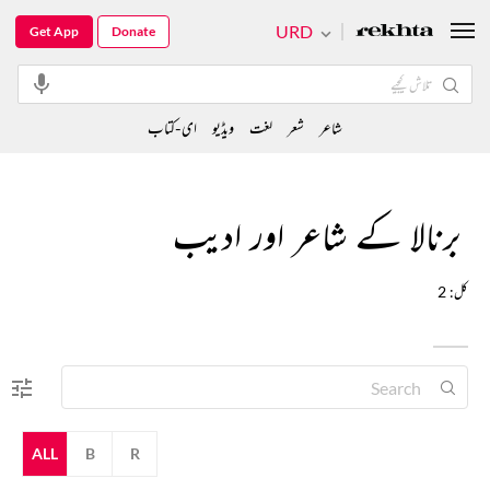
URD
Get App
Donate
شاعر
شعر
لغت
ویڈیو
ای-کتاب
برنالا کے شاعر اور ادیب
کل: 2
ALL
B
R