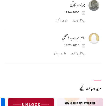
بلونت گارگی
1916 - 2003
پیدائش :
برنالا
وفات :
ممبئی
رام سروپ انکھی
1932 - 2010
پیدائش :
سنگرور
وفات :
برنالا
مزید دریافت کیجیے