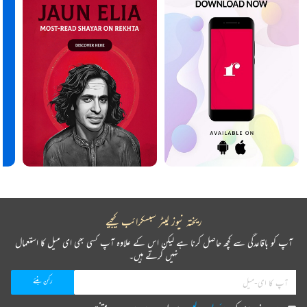
ریختہ نیوز لیٹر سبسکرائب کیجیے
آپ کو باقاعدگی سے کچھ حاصل کرنا ہے لیکن اس کے علاوہ آپ کسی بھی ای میل کا استعمال
نہیں کرتے ہیں۔