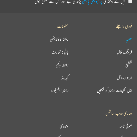
میں نے ریختہ کی
پرائیویسی پالیسی
پڑھ لی ہے اور اس سے متفق ہوں
فوری رابطے
معلومات
عطیہ
ریختہ فاؤنڈیشن
فرہنگ قافیہ
بانی : تعارف
تقطیع
رابطہ کیجیے
اردو وسائل
کیریئر
اپنی تخلیقات ریختہ کو بھیجیں
ریختہ ایکسپلورر
ہماری ویب سائٹس
صوفی نامہ
ہندوی