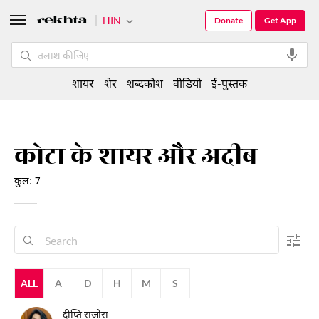
HIN
Donate
Get App
शायर
शेर
शब्दकोश
वीडियो
ई-पुस्तक
कोटा के शायर और अदीब
कुल: 7
ALL
A
D
H
M
S
दीप्ति राजोरा