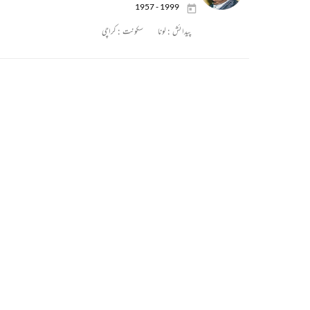
1957 - 1999
پیدائش :
لونا
سکونت :
کراچی