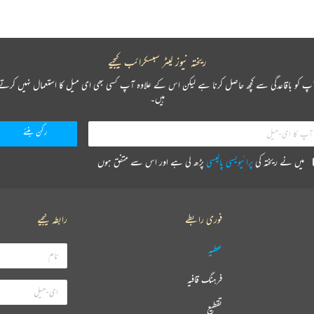
ریختہ نیوز لیٹر سبسکرائب کیجیے
پ کو باقاعدگی سے کچھ حاصل کرنا ہے لیکن اس کے علاوہ آپ کسی بھی ای میل کا استعمال نہیں کرتے
ہیں۔
میں نے ریختہ کی
پرائیویسی پالیسی
پڑھ لی ہے اور اس سے متفق ہوں
فوری رابطے
رابطہ کیجیے
عطیہ
فرہنگ قافیہ
تقطیع