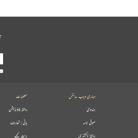
آ
ہماری ویب سائٹس
معلومات
ہندوی
ریختہ فاؤنڈیشن
صوفی نامہ
بانی : تعارف
ریختہ ڈکشنری
رابطہ کیجیے