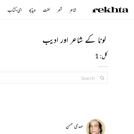
شاعر
شعر
لغت
ویڈیو
ای-کتاب
ن
لونا کے شاعر اور ادیب
کل: 1
مہدی حسن