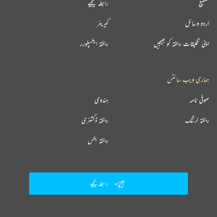
تقطیع
رابطہ کیجیے
اردو وسائل
کیریئر
اپنی تخلیقات ریختہ کو بھیجیں
ریختہ ایکسپلورر
ہماری ویب سائٹس
صوفی نامہ
ہندوی
ریختہ لرننگ
ریختہ ڈکشنری
ریختہ بکس
رابطہ کیجیے