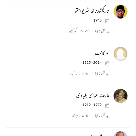
تارکیشورناتھ شریواستو
1948
پیدائش :
بلیا
سکونت :
گورکھپور
امرکانت
1925 - 2014
پیدائش :
بلیا
وفات :
الہٰ آباد
عارف عباسی بلیاوی
1912 - 1972
پیدائش :
بلیا
وفات :
میرٹھ