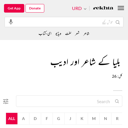
URD
Get App
Donate
شاعر
شعر
لغت
ویڈیو
ای-کتاب
بلیا کے شاعر اور ادیب
کل: 26
ALL
A
D
F
G
J
K
M
N
R