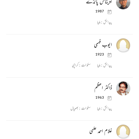
اویناش پانڈے
1987
پیدائش :
بلیا
ایوب فہمی
1923
پیدائش :
بلیا
سکونت :
کراچی
ڈاکٹر اعظم
1963
پیدائش :
بلیا
سکونت :
بھوپال
غلام احمد علمی