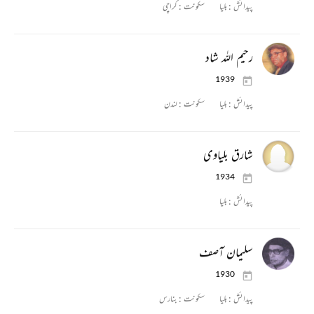
پیدائش :
بلیا
سکونت :
کراچی
رحیم اللہ شاد
1939
پیدائش :
بلیا
سکونت :
لندن
شارق بلیاوی
1934
پیدائش :
بلیا
سلیمان آصف
1930
پیدائش :
بلیا
سکونت :
بنارس