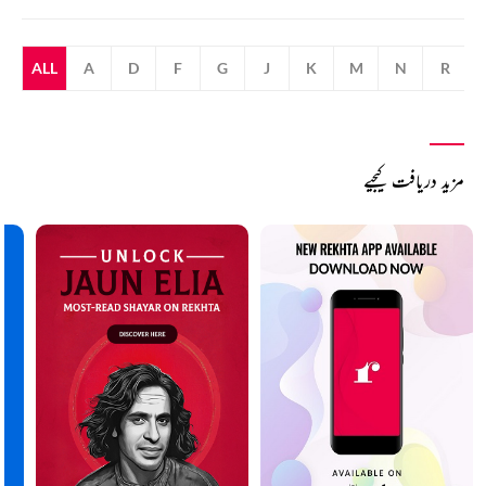
ALL
A
D
F
G
J
K
M
N
R
مزید دریافت کیجیے