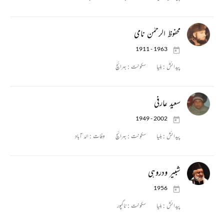
محفوظ الرحمٰن نامی
1911 - 1963
پیدائش :
بلیا
سکونت :
بہرائچ
سعید عارفی
1949 - 2002
پیدائش :
بلیا
سکونت :
بہرائچ
وفات :
الہٰ آباد
شبیر ودروہی
1956
پیدائش :
بلیا
سکونت :
ناگپور