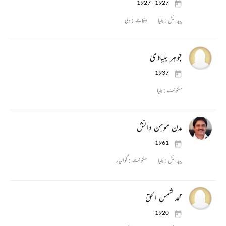
1927 - 1927
پیدائش :
بلیا
وفات :
دلی
جوہر بلیاوی
1937
سکونت :
بلیا
مدن موہن دانش
1961
پیدائش :
بلیا
سکونت :
گوالیار
محمد شمس الحق
1920