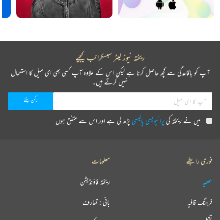
ریختہ نیوز لیٹر سبسکرائب کیجیے
آپ کو باقاعدگی سے کچھ حاصل کرنا ہے لیکن اس کے علاوہ آپ کسی بھی ای میل کا استعمال
نہیں کرتے ہیں۔
میں نے ریختہ کی
پرائیویسی پالیسی
پڑھ لی ہے اور اس سے متفق ہوں
فوری رابطے
معلومات
عطیہ
ریختہ فاؤنڈیشن
فرہنگ قافیہ
بانی : تعارف