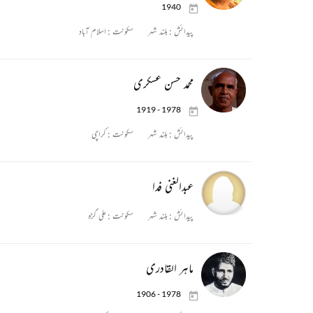
1940
پیدائش :
بلند شہر
سکونت :
اسلام آباد
محمد حسن عسکری
1919 - 1978
پیدائش :
بلند شہر
سکونت :
کراچی
عبدالغنی فدا
پیدائش :
بلند شہر
سکونت :
علی گڑہ
ماہر القادری
1906 - 1978