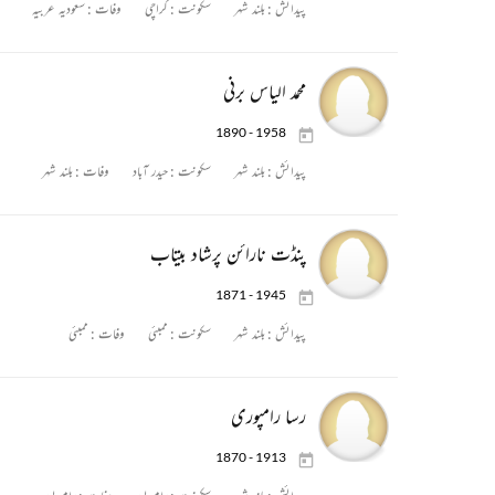
پیدائش :
بلند شہر
سکونت :
کراچی
وفات :
سعودیہ عربیہ
محمد الیاس برنی
1890 - 1958
پیدائش :
بلند شہر
سکونت :
حیدر آباد
وفات :
بلند شہر
پنڈت نارائن پرشاد بیتاب
1871 - 1945
پیدائش :
بلند شہر
سکونت :
ممبئی
وفات :
ممبئی
رسا رامپوری
1870 - 1913