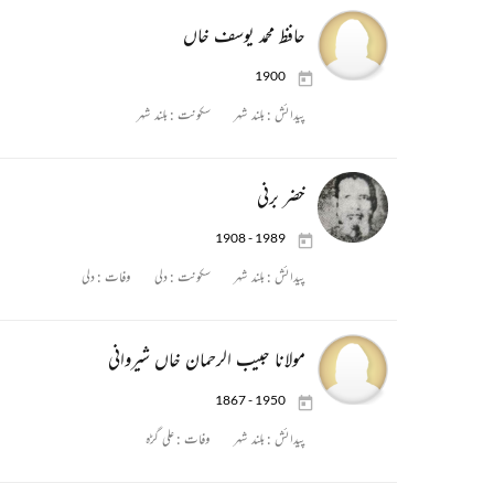
حافظ محمد یوسف خاں
1900
پیدائش :
بلند شہر
سکونت :
بلند شہر
خضر برنی
1908 - 1989
پیدائش :
بلند شہر
سکونت :
دلی
وفات :
دلی
مولانا حبیب الرحمان خاں شیروانی
1867 - 1950
پیدائش :
بلند شہر
وفات :
علی گڑہ