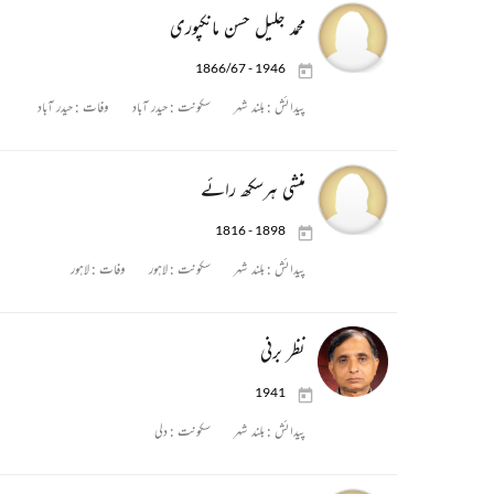
محمد جلیل حسن مانکپوری
1866/67 - 1946
پیدائش :
بلند شہر
سکونت :
حیدر آباد
وفات :
حیدر آباد
منشی ہرسکھ رائے
1816 - 1898
پیدائش :
بلند شہر
سکونت :
لاہور
وفات :
لاہور
نظر برنی
1941
پیدائش :
بلند شہر
سکونت :
دلی