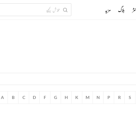
ثر
بلاگ
مزید
A
B
C
D
F
G
H
K
M
N
P
R
S