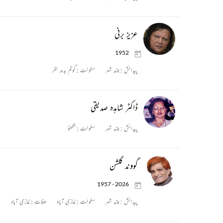
عزیز برنی
1952
پیدائش :
بلند شہر
سکونت :
گوتم بدھ نگر
ڈاکٹر شاہدہ صدیقی
پیدائش :
بلند شہر
سکونت :
لکھنؤ
گووند گلشن
1957 - 2026
پیدائش :
بلند شہر
سکونت :
غازی آباد
وفات :
غازی آباد