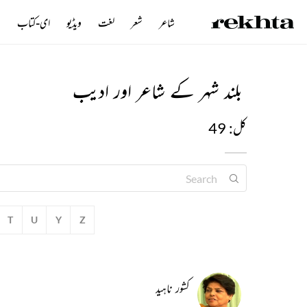
شاعر
شعر
لغت
ویڈیو
ای-کتاب
ن
بلند شہر کے شاعر اور ادیب
کل: 49
T
U
Y
Z
کشور ناہید