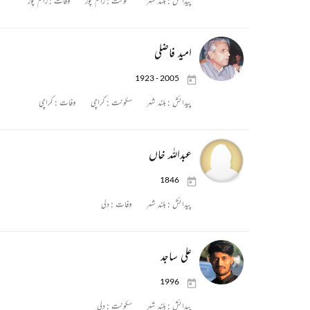
پیدائش :
بلند شہر
سکونت :
رام پور
وفات :
رام پور
امید فاضلی
1923 - 2005
پیدائش :
بلند شہر
سکونت :
کراچی
وفات :
کراچی
عبداللہ خاں
1846
پیدائش :
بلند شہر
وفات :
دلی
علی ساجد
1996
پیدائش :
بلند شہر
سکونت :
دلی