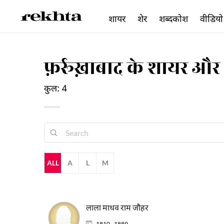
शायर
शेर
शब्दकोश
वीडियो
फ़र्रूख़ाबाद के शायर औ
कुल: 4
ALL
A
L
M
लाला माधव राम जौहर
1810 - 1889