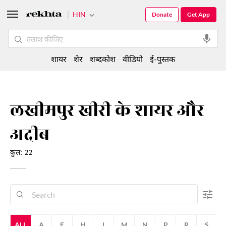
HIN
Donate
Get App
शायर
शेर
शब्दकोश
वीडियो
ई-पुस्तक
लखीमपुर खीरी के शायर और
अदीब
कुल: 22
ALL
A
E
H
I
M
N
P
R
S