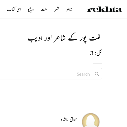
شاعر
شعر
لغت
ویڈیو
ای-کتاب
ن
للت پور کے شاعر اور ادیب
کل: 3
اسحاق ناشاد