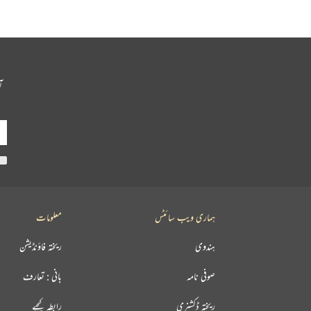
آ
ہماری ویب سائٹس
معلومات
ہندوی
ریختہ فاؤنڈیشن
صوفی نامہ
بانی : تعارف
ریختہ ڈکشنری
رابطہ کیجیے