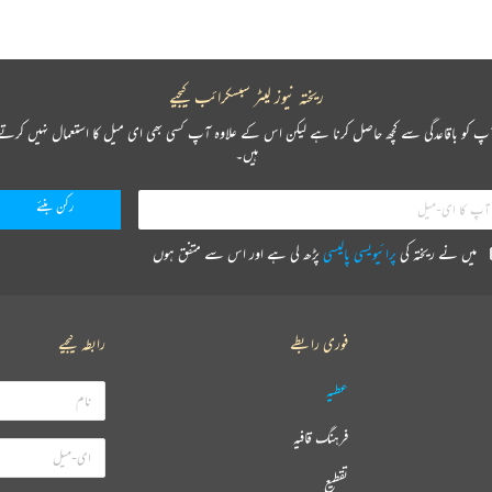
ریختہ نیوز لیٹر سبسکرائب کیجیے
پ کو باقاعدگی سے کچھ حاصل کرنا ہے لیکن اس کے علاوہ آپ کسی بھی ای میل کا استعمال نہیں کرتے
ہیں۔
میں نے ریختہ کی
پرائیویسی پالیسی
پڑھ لی ہے اور اس سے متفق ہوں
فوری رابطے
رابطہ کیجیے
عطیہ
فرہنگ قافیہ
تقطیع