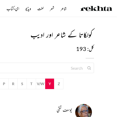
شاعر
شعر
لغت
ویڈیو
ای-کتاب
ن
کولکاتا کے شاعر اور ادیب
کل: 193
P
R
S
T
V/W
Y
Z
یوسف تقی