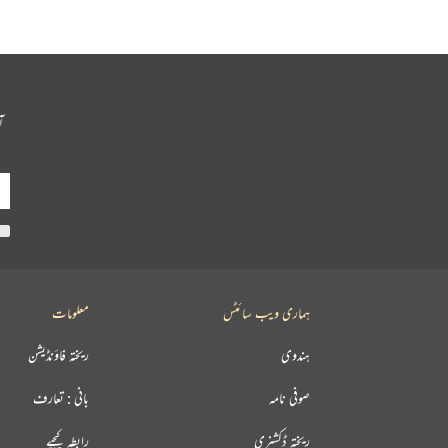
آ
ہماری ویب سائٹس
معلومات
ہندوی
ریختہ فاؤنڈیشن
صوفی نامہ
بانی : تعارف
ریختہ ڈکشنری
رابطہ کیجیے