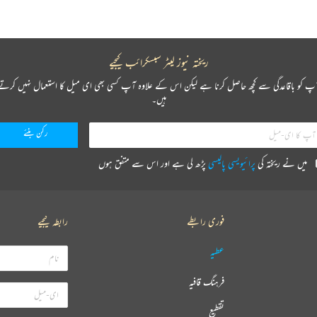
ریختہ نیوز لیٹر سبسکرائب کیجیے
پ کو باقاعدگی سے کچھ حاصل کرنا ہے لیکن اس کے علاوہ آپ کسی بھی ای میل کا استعمال نہیں کرتے
ہیں۔
میں نے ریختہ کی
پرائیویسی پالیسی
پڑھ لی ہے اور اس سے متفق ہوں
فوری رابطے
رابطہ کیجیے
عطیہ
فرہنگ قافیہ
تقطیع