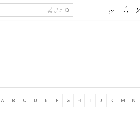
ثر
بلاگ
مزید
A
B
C
D
E
F
G
H
I
J
K
M
N