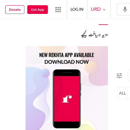
URD
LOG IN
Donate
Get App
مزید دریافت کیجیے
ALL