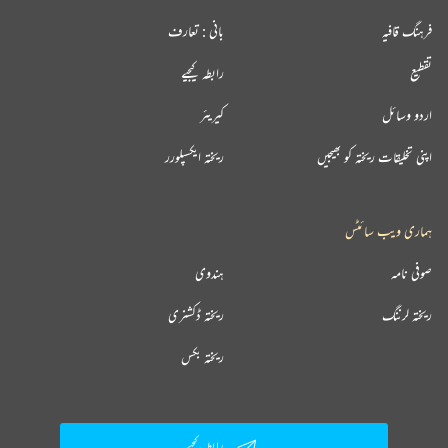
فرہنگ قافیہ
بانی : تعارف
تقطیع
رابطہ کیجیے
اردو وسائل
کیریئر
اپنی تخلیقات ریختہ کو بھیجیں
ریختہ ایکسپلورر
ہماری ویب سائٹس
صوفی نامہ
ہندوی
ریختہ لرننگ
ریختہ ڈکشنری
ریختہ بکس
رابطہ کیجیے