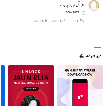
رضا قلی خان ہدایت
1800 - 1871
پیدائش :
تہران
سکونت :
تہران
وفات :
تہران
مزید دریافت کیجیے