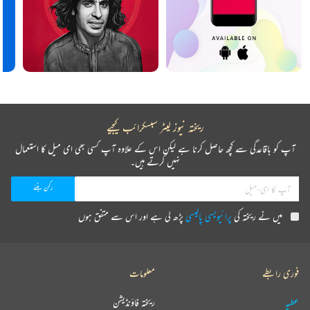
ریختہ نیوز لیٹر سبسکرائب کیجیے
آپ کو باقاعدگی سے کچھ حاصل کرنا ہے لیکن اس کے علاوہ آپ کسی بھی ای میل کا استعمال
نہیں کرتے ہیں۔
میں نے ریختہ کی
پرائیویسی پالیسی
پڑھ لی ہے اور اس سے متفق ہوں
فوری رابطے
معلومات
عطیہ
ریختہ فاؤنڈیشن