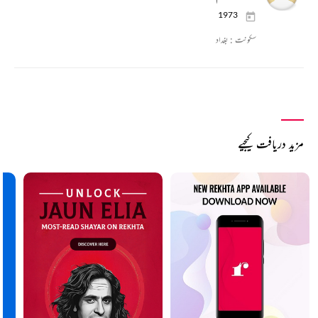
1973
سکونت :
بغداد
مزید دریافت کیجیے