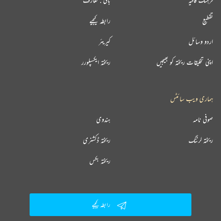
تقطیع
رابطہ کیجیے
اردو وسائل
کیریئر
اپنی تخلیقات ریختہ کو بھیجیں
ریختہ ایکسپلورر
ہماری ویب سائٹس
صوفی نامہ
ہندوی
ریختہ لرننگ
ریختہ ڈکشنری
ریختہ بکس
رابطہ کیجیے