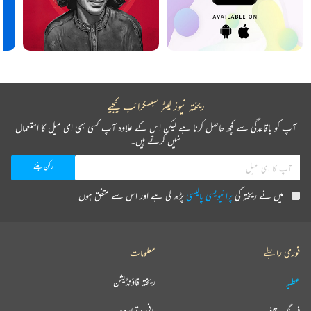
ریختہ نیوز لیٹر سبسکرائب کیجیے
آپ کو باقاعدگی سے کچھ حاصل کرنا ہے لیکن اس کے علاوہ آپ کسی بھی ای میل کا استعمال
نہیں کرتے ہیں۔
میں نے ریختہ کی
پرائیویسی پالیسی
پڑھ لی ہے اور اس سے متفق ہوں
فوری رابطے
معلومات
عطیہ
ریختہ فاؤنڈیشن
فرہنگ قافیہ
بانی : تعارف