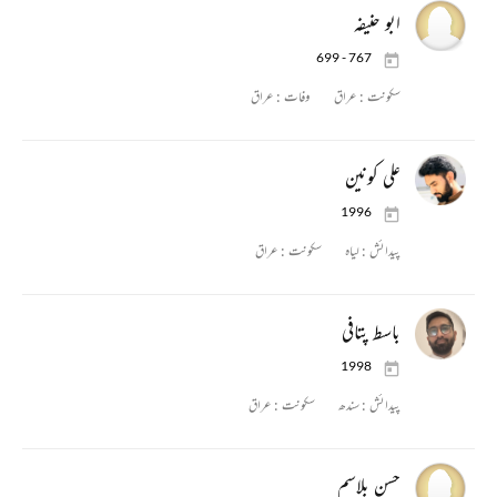
ابو حنیفہ
699 - 767
سکونت :
عراق
وفات :
عراق
علی کونین
1996
پیدائش :
لیاہ
سکونت :
عراق
باسط پتافی
1998
پیدائش :
سندھ
سکونت :
عراق
حسن بلاسم