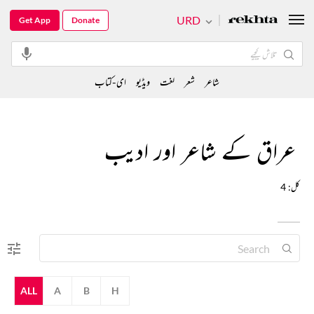
URD
Get App
Donate
شاعر
شعر
لغت
ویڈیو
ای-کتاب
عراق کے شاعر اور ادیب
کل: 4
ALL
A
B
H