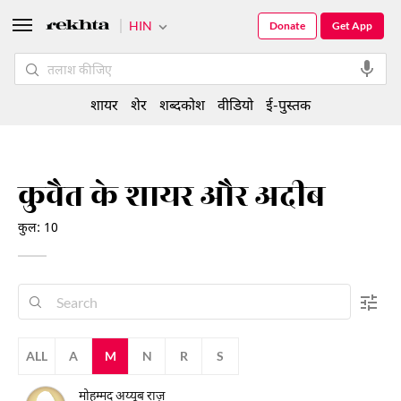
HIN
Donate
Get App
शायर
शेर
शब्दकोश
वीडियो
ई-पुस्तक
कुवैत के शायर और अदीब
कुल: 10
ALL
A
M
N
R
S
मोहम्मद अय्यूब राज़