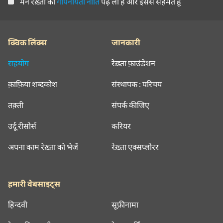
मैंने रेख़्ता की
गोपनीयता नीति
पढ़ ली है और इससे सहमत हूँ
क्विक लिंक्स
जानकारी
सहयोग
रेख़्ता फ़ाउंडेशन
क़ाफ़िया शब्दकोश
संस्थापक : परिचय
तक़्ती
संपर्क कीजिए
उर्दू रीसोर्स
करियर
अपना काम रेख़्ता को भेजें
रेख़्ता एक्सप्लोरर
हमारी वेबसाइट्स
हिन्दवी
सूफ़ीनामा