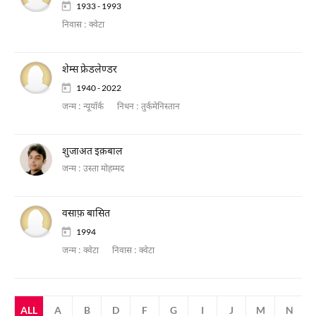
1933 - 1993
निवास :
क्वेटा
शेम्स फ्रेडलेण्डर
1940 - 2022
जन्म :
न्यूयॉर्क
निधन :
तुर्कमेनिस्तान
शुजाअत इक़बाल
जन्म :
उस्ता मोहम्मद
वसाफ़ बासित
1994
जन्म :
क्वेटा
निवास :
क्वेटा
ALL
A
B
D
F
G
I
J
M
N