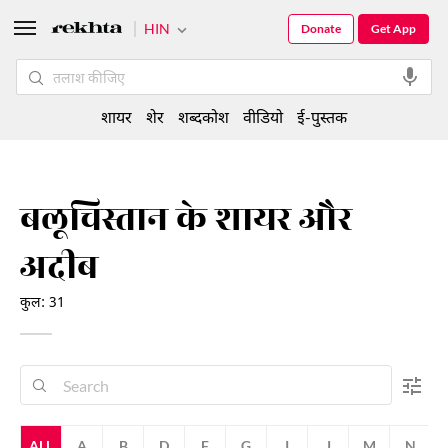
HIN
Donate
Get App
शायर
शेर
शब्दकोश
वीडियो
ई-पुस्तक
बलूचिस्तान के शायर और
अदीब
कुल: 31
ALL
A
B
D
F
G
I
J
M
N