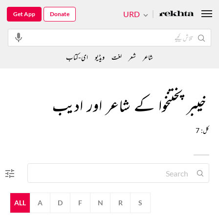
URD
Get App
Donate
شاعر
شعر
لغت
ویڈیو
ای-کتاب
خیبر پختنخوا کے شاعر اور ادیب
کل: 7
ALL
A
D
F
N
R
S