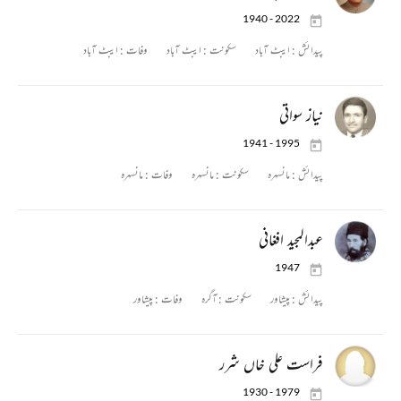
1940 - 2022
پیدائش :
ایبٹ آباد
سکونت :
ایبٹ آباد
وفات :
ایبٹ آباد
نیاز سواتی
1941 - 1995
پیدائش :
مانسہرہ
سکونت :
مانسہرہ
وفات :
مانسہرہ
عبدالمجید افغانی
1947
پیدائش :
پیشاور
سکونت :
آگرہ
وفات :
پیشاور
فراست علی خاں شرر
1930 - 1979