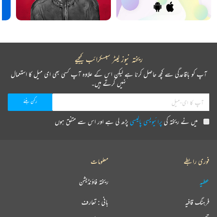
ریختہ نیوز لیٹر سبسکرائب کیجیے
آپ کو باقاعدگی سے کچھ حاصل کرنا ہے لیکن اس کے علاوہ آپ کسی بھی ای میل کا استعمال
نہیں کرتے ہیں۔
میں نے ریختہ کی
پرائیویسی پالیسی
پڑھ لی ہے اور اس سے متفق ہوں
فوری رابطے
معلومات
عطیہ
ریختہ فاؤنڈیشن
فرہنگ قافیہ
بانی : تعارف