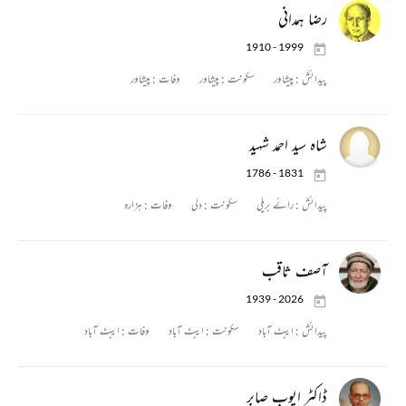
رضا ہمدانی
1910 - 1999
پیدائش :
پیشاور
سکونت :
پیشاور
وفات :
پیشاور
شاہ سید احمد شہید
1786 - 1831
پیدائش :
رائے بریلی
سکونت :
دلی
وفات :
ہزارہ
آصف ثاقب
1939 - 2026
پیدائش :
ایبٹ آباد
سکونت :
ایبٹ آباد
وفات :
ایبٹ آباد
ڈاکٹر ایوب صابر