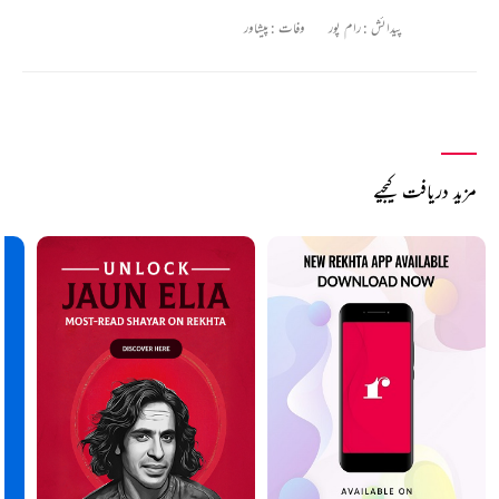
پیدائش :
رام پور
وفات :
پیشاور
مزید دریافت کیجیے