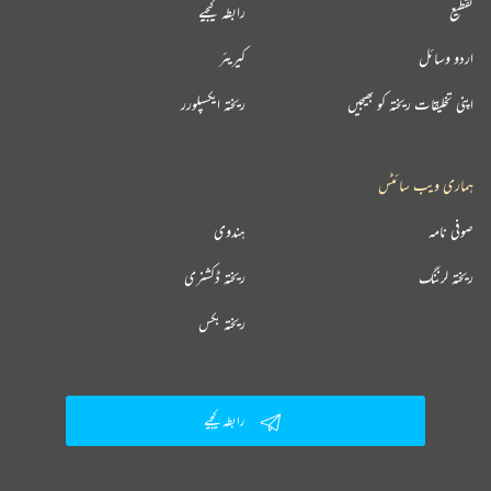
تقطیع
رابطہ کیجیے
اردو وسائل
کیریئر
اپنی تخلیقات ریختہ کو بھیجیں
ریختہ ایکسپلورر
ہماری ویب سائٹس
صوفی نامہ
ہندوی
ریختہ لرننگ
ریختہ ڈکشنری
ریختہ بکس
رابطہ کیجیے