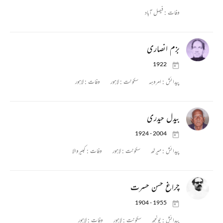
وفات :
فیصل آباد
بزم انصاری
1922
پیدائش :
امروہہ
سکونت :
لاہور
وفات :
لاہور
بیدل حیدری
1924 - 2004
پیدائش :
میرٹھ
سکونت :
لاہور
وفات :
کبیروالا
چراغ حسن حسرت
1904 - 1955
پیدائش :
پونچھ
سکونت :
لاہور
وفات :
لاہور