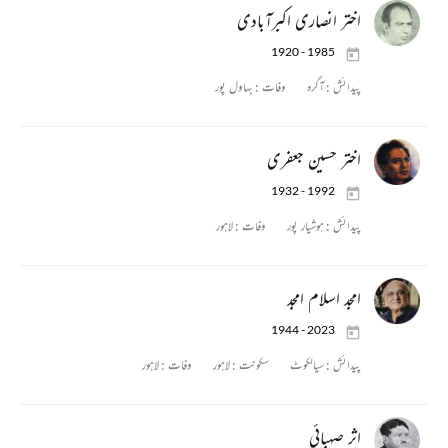
اختر انصاری اکبرآبادی
1920 - 1985
پیدائش :
آگرہ
وفات :
بہاول پور
اختر حسین جعفری
1932 - 1992
پیدائش :
ہوشیار پور
وفات :
لاہور
امجد اسلام امجد
1944 - 2023
پیدائش :
سیالکوٹ
سکونت :
لاہور
وفات :
لاہور
اثر صہبائی