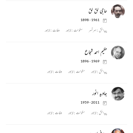
حاجی لق لق
1898 - 1961
پیدائش :
امرتسر
سکونت :
لاہور
وفات :
لاہور
حکیم احمد شجاع
1896 - 1969
پیدائش :
لاہور
سکونت :
لاہور
وفات :
لاہور
جاوید انور
1959 - 2011
پیدائش :
لاہور
سکونت :
لاہور
وفات :
لاہور