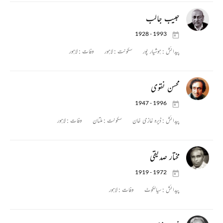
حبیب جالب
1928 - 1993
پیدائش :
ہوشیار پور
سکونت :
لاہور
وفات :
لاہور
محسن نقوی
1947 - 1996
پیدائش :
ڈیرہ غازی خان
سکونت :
ملتان
وفات :
لاہور
مختار صدیقی
1919 - 1972
پیدائش :
سیالکوٹ
وفات :
لاہور