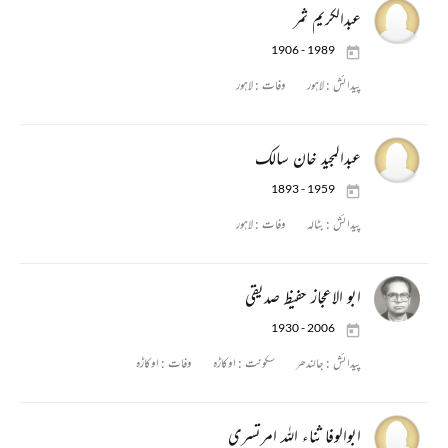
عبدالکریم ثمر
1906 - 1989
پیدائش :
لاہور
وفات :
لاہور
عبدالمجید خان سالک
1893 - 1959
پیدائش :
بٹالہ
وفات :
لاہور
ابو الاعجاز حفیظ صدیقی
1930 - 2006
پیدائش :
جالندھر
سکونت :
اوکاڑہ
وفات :
اوکاڑہ
ابوالوفا ثناء اللہ امرتسری