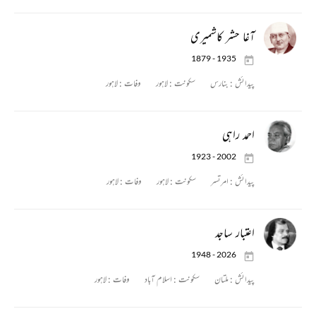
آغا حشر کاشمیری
1879 - 1935
پیدائش :
بنارس
سکونت :
لاہور
وفات :
لاہور
احمد راہی
1923 - 2002
پیدائش :
امرتسر
سکونت :
لاہور
وفات :
لاہور
اعتبار ساجد
1948 - 2026
پیدائش :
ملتان
سکونت :
اسلام آباد
وفات :
لاہور