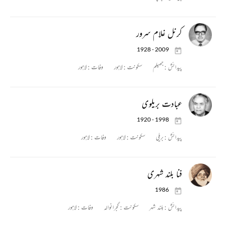
کرنل غلام سرور
1928 - 2009
پیدائش :
جھیلم
سکونت :
لاہور
وفات :
لاہور
عبادت بریلوی
1920 - 1998
پیدائش :
بریلی
سکونت :
لاہور
وفات :
لاہور
فنا بلند شہری
1986
پیدائش :
بلند شہر
سکونت :
گجرانوالہ
وفات :
لاہور