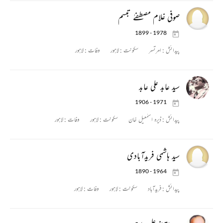
صوفی غلام مصطفےٰ تبسم
1899 - 1978
پیدائش :
امرتسر
سکونت :
لاہور
وفات :
لاہور
سید عابد علی عابد
1906 - 1971
پیدائش :
ڈیرہ اسمٰعیل خان
سکونت :
لاہور
وفات :
لاہور
سید ہاشمی فریدآبادی
1890 - 1964
پیدائش :
فریدآباد
سکونت :
لاہور
وفات :
لاہور