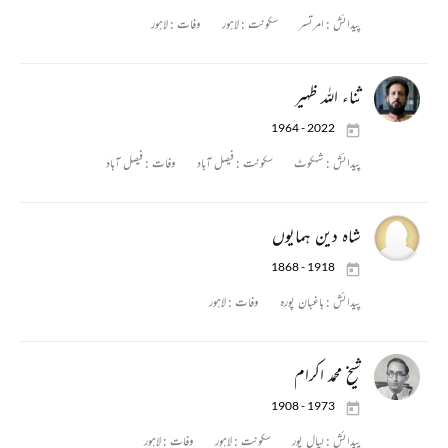
پیدائش :
امرتسر
سکونت :
لاہور
وفات :
لاہور
ثناء اللہ ظہیر
1964 - 2022
پیدائش :
شہکوٹ
سکونت :
فیصل آباد
وفات :
فیصل آباد
شاہ دین ہمایوں
1868 - 1918
پیدائش :
باغبان پورہ
وفات :
لاہور
شیخ محمد اکرام
1908 - 1973
پیدائش :
لیال پور
سکونت :
لاہور
وفات :
لاہور