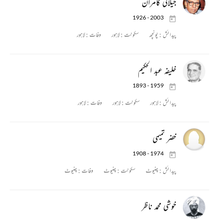
جیلانی کامران
1926 - 2003
پیدائش :
پونچھ
سکونت :
لاہور
وفات :
لاہور
خلیفہ عبد الحکیم
1893 - 1959
پیدائش :
لاہور
سکونت :
لاہور
وفات :
لاہور
خضر تمیمی
1908 - 1974
پیدائش :
چنیوٹ
سکونت :
چنیوٹ
وفات :
چنیوٹ
خوشی محمد ناظر