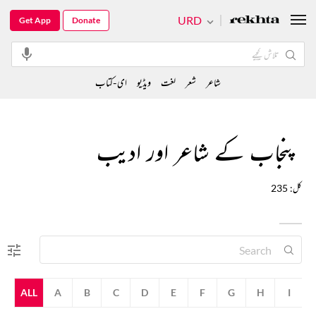
URD
Get App
Donate
شاعر
شعر
لغت
ویڈیو
ای-کتاب
پنجاب کے شاعر اور ادیب
کل: 235
ALL
A
B
C
D
E
F
G
H
I