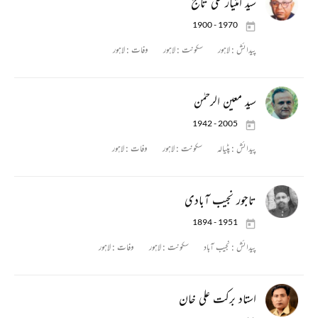
سید امتیاز علی تاج
1900 - 1970
پیدائش :
لاہور
سکونت :
لاہور
وفات :
لاہور
سید معین الرحمٰن
1942 - 2005
پیدائش :
پٹیالہ
سکونت :
لاہور
وفات :
لاہور
تاجور نجیب آبادی
1894 - 1951
پیدائش :
نجیب آباد
سکونت :
لاہور
وفات :
لاہور
استاد برکت علی خان