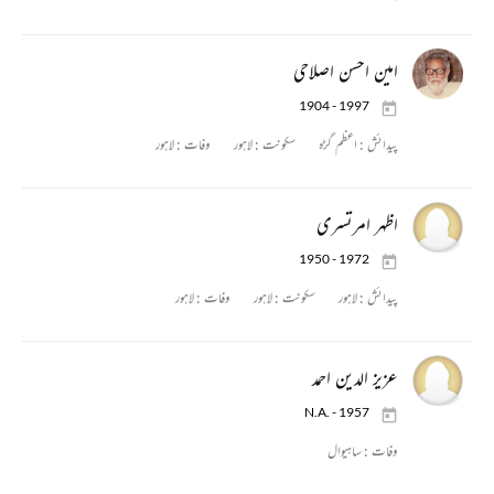
امین احسن اصلاحی
1904 - 1997
پیدائش :
اعظم گڑہ
سکونت :
لاہور
وفات :
لاہور
اظہر امرتسری
1950 - 1972
پیدائش :
لاہور
سکونت :
لاہور
وفات :
لاہور
عزیز الدین احمد
N.A. - 1957
وفات :
ساہیوال