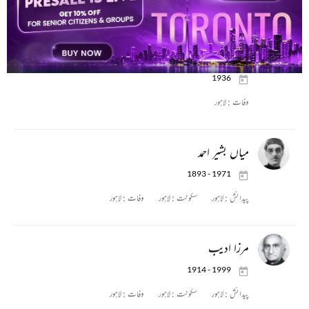
پیدائش :
امراوتی
وفات :
لاہور
مولوی شمس الدین
1936
وفات :
لاہور
میاں بشیر احمد
1893 - 1971
پیدائش :
لاہور
سکونت :
لاہور
وفات :
لاہور
مرزا ادیب
1914 - 1999
پیدائش :
لاہور
سکونت :
لاہور
وفات :
لاہور