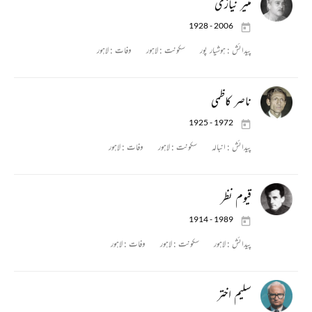
منیر نیازی
1928 - 2006
پیدائش :
ہوشیار پور
سکونت :
لاہور
وفات :
لاہور
ناصر کاظمی
1925 - 1972
پیدائش :
انبالہ
سکونت :
لاہور
وفات :
لاہور
قیوم نظر
1914 - 1989
پیدائش :
لاہور
سکونت :
لاہور
وفات :
لاہور
سلیم اختر