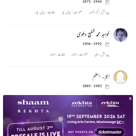
1871 - 1944
پیدائش :
گجرانوالہ
سکونت :
لیال پور
وفات :
لیال پور
خواجہ محمد شفیع دہلوی
1906 - 1992
پیدائش :
دلی
سکونت :
لاہور
وفات :
لاہور
ایم۔ اسلم
1885 - 1983
پیدائش :
لاہور
سکونت :
لاہور
وفات :
لاہور
منظور حسین شور
1916 - 1981