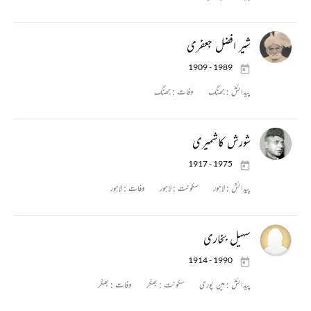
شیر افضل جعفری
1909 - 1989
پیدائش :
جھنگ
وفات :
جھنگ
شورش کاشمیری
1917 - 1975
پیدائش :
لاہور
سکونت :
لاہور
وفات :
لاہور
سہیل بخاری
1914 - 1990
پیدائش :
مین پوری
سکونت :
بھکّر
وفات :
بھکّر