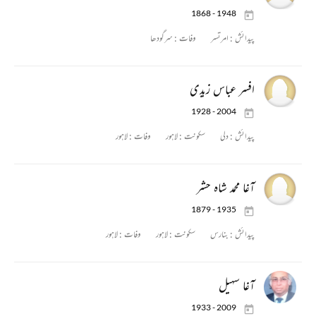
1868 - 1948
پیدائش :
امرتسر
وفات :
سرگودھا
افسر عباس زیدی
1928 - 2004
پیدائش :
دلی
سکونت :
لاہور
وفات :
لاہور
آغا محمد شاہ حشر
1879 - 1935
پیدائش :
بنارس
سکونت :
لاہور
وفات :
لاہور
آغا سہیل
1933 - 2009