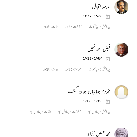
علامہ اقبال
1877 - 1938
پیدائش :
سیالکوٹ
سکونت :
لاہور
وفات :
لاہور
فیض احمد فیض
1911 - 1984
پیدائش :
سیالکوٹ
سکونت :
لاہور
وفات :
لاہور
مخدوم جہانیان جہان گشت
1308 - 1383
پیدائش :
بہاول پور
سکونت :
بہاول پور
وفات :
بہاول پور
محمد حسین آزاد