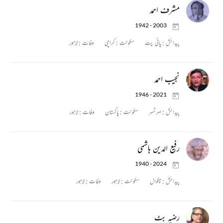
مشرف احمد
1942 - 2003
پیدائش :
پانی پت
سکونت :
کراچی
وفات :
لاہور
نجیب احمد
1946 - 2021
پیدائش :
امرتسر
سکونت :
پاکستان
وفات :
لاہور
رفیع الدین ہاشمی
1940 - 2024
پیدائش :
چکوال
سکونت :
لاہور
وفات :
لاہور
رضیہ بٹ