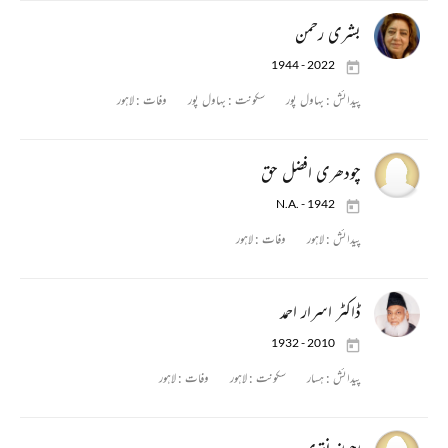
بشری رحمن
1944 - 2022
پیدائش :
بہاول پور
سکونت :
بہاول پور
وفات :
لاہور
چودھری افضل حق
N.A. - 1942
پیدائش :
لاہور
وفات :
لاہور
ڈاکٹر اسرار احمد
1932 - 2010
پیدائش :
ہسار
سکونت :
لاہور
وفات :
لاہور