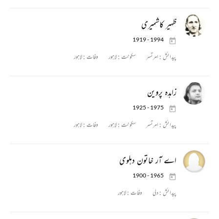
ظہیر کاشمیری
1919 - 1994
پیدائش :
امرتسر
سکونت :
لاہور
وفات :
لاہور
زاہدہ پروین
1925 - 1975
پیدائش :
امرتسر
سکونت :
لاہور
وفات :
لاہور
اے آر خاتون دہلوی
1900 - 1965
پیدائش :
دلی
وفات :
لاہور