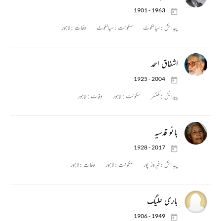
1901 - 1963
پیدائش :
سیالکوٹ
سکونت :
سیالکوٹ
وفات :
لاہور
اشفاق احمد
1925 - 2004
پیدائش :
مکتسر
سکونت :
لاہور
وفات :
لاہور
بانو قدسیہ
1928 - 2017
پیدائش :
فیروز پور
سکونت :
لاہور
وفات :
لاہور
باری علیگ
1906 - 1949