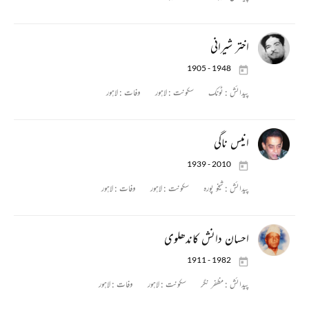
اختر شیرانی
1905 - 1948
پیدائش :
ٹونک
سکونت :
لاہور
وفات :
لاہور
انیس ناگی
1939 - 2010
پیدائش :
شیخو پورہ
سکونت :
لاہور
وفات :
لاہور
احسان دانش کاندھلوی
1911 - 1982
پیدائش :
مظفر نگر
سکونت :
لاہور
وفات :
لاہور