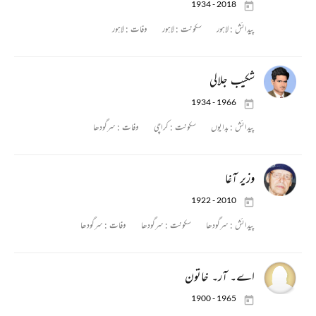
1934 - 2018
پیدائش :
لاہور
سکونت :
لاہور
وفات :
لاہور
شکیب جلالی
1934 - 1966
پیدائش :
بدایوں
سکونت :
کراچی
وفات :
سرگودھا
وزیر آغا
1922 - 2010
پیدائش :
سرگودھا
سکونت :
سرگودھا
وفات :
سرگودھا
اے۔ آر۔ خاتون
1900 - 1965