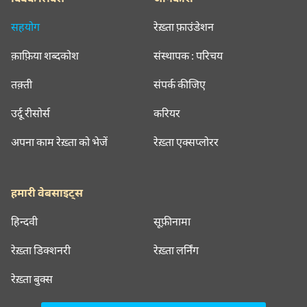
सहयोग
रेख़्ता फ़ाउंडेशन
क़ाफ़िया शब्दकोश
संस्थापक : परिचय
तक़्ती
संपर्क कीजिए
उर्दू रीसोर्स
करियर
अपना काम रेख़्ता को भेजें
रेख़्ता एक्सप्लोरर
हमारी वेबसाइट्स
हिन्दवी
सूफ़ीनामा
रेख़्ता डिक्शनरी
रेख़्ता लर्निंग
रेख़्ता बुक्स