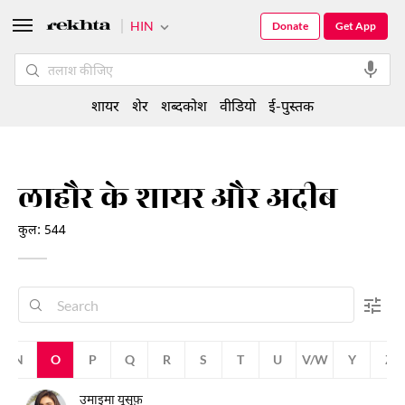
HIN
Donate
Get App
शायर
शेर
शब्दकोश
वीडियो
ई-पुस्तक
लाहौर के शायर और अदीब
कुल: 544
N
O
P
Q
R
S
T
U
V/W
Y
Z
उमाइमा यूसुफ़