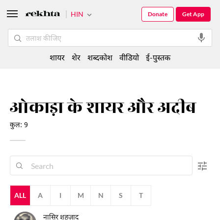
HIN
Donate
Get App
शायर
शेर
शब्दकोश
वीडियो
ई-पुस्तक
ओकाड़ा के शायर और अदीब
कुल: 9
ALL
A
I
M
N
S
T
नासिर शहज़ाद