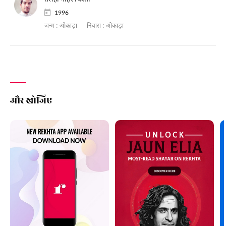
1996
जन्म :
ओकाड़ा
निवास :
ओकाड़ा
और खोजिए