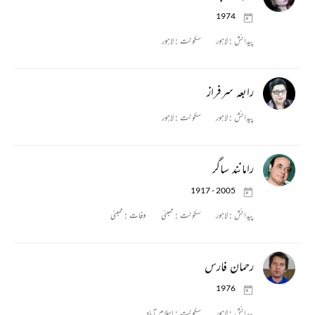
1974
پیدائش :
لاہور
سکونت :
لاہور
رابعہ سرفراز
پیدائش :
لاہور
سکونت :
لاہور
رامانند ساگر
1917 - 2005
پیدائش :
لاہور
سکونت :
ممبئی
وفات :
ممبئی
رحمان فارس
1976
پیدائش :
لاہور
سکونت :
اسلام آباد