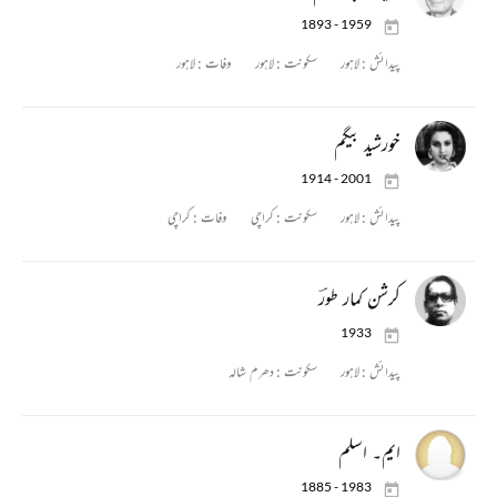
1893 - 1959
پیدائش :
لاہور
سکونت :
لاہور
وفات :
لاہور
خورشید بیگم
1914 - 2001
پیدائش :
لاہور
سکونت :
کراچی
وفات :
کراچی
کرشن کمار طورؔ
1933
پیدائش :
لاہور
سکونت :
دھرم شالہ
ایم۔ اسلم
1885 - 1983