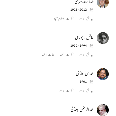
ضیا جالندھری
1923 - 2012
پیدائش :
لاہور
سکونت :
اسلام آباد
عاقل لاہوری
1932 - 1994
پیدائش :
لاہور
سکونت :
شملہ
وفات :
شملہ
عباس تابش
1961
پیدائش :
لاہور
سکونت :
لاہور
عبدالرحمٰن چغتائی