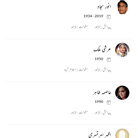
انور سجاد
1934 - 2019
پیدائش :
لاہور
سکونت :
لاہور
عرشی ملک
1950
پیدائش :
لاہور
سکونت :
اسلام آباد
عاصمہ طاہر
1990
پیدائش :
لاہور
سکونت :
لاہور
اظہر امرتسری