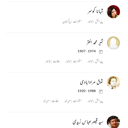
شبانا کوسر
پیدائش :
لاہور
سکونت :
پاکستان
شیر محمد اختر
1907 - 1974
پیدائش :
لاہور
سکونت :
لاہور
وفات :
لاہور
شوق مرادابادی
1920 - 1988
پیدائش :
لاہور
سکونت :
میرٹھ
وفات :
میرٹھ
سید قیصرعباس زیدی