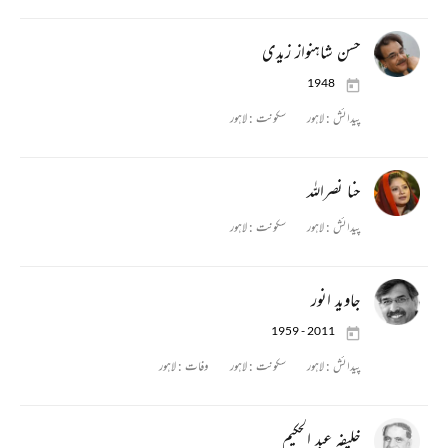
حسن شاہنواز زیدی
1948
پیدائش :
لاہور
سکونت :
لاہور
حنا نصراللہ
پیدائش :
لاہور
سکونت :
لاہور
جاوید انور
1959 - 2011
پیدائش :
لاہور
سکونت :
لاہور
وفات :
لاہور
خلیفہ عبد الحکیم