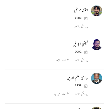
احتشام علی
1983
پیدائش :
لاہور
فیضی ابابیل
2002
پیدائش :
لاہور
سکونت :
لاہور
غازی علم الدین
1959
پیدائش :
لاہور
سکونت :
میر پور