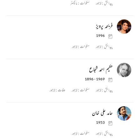
پیدائش :
لاہور
سکونت :
مانچسٹر
فریحہ پرویز
1996
پیدائش :
لاہور
سکونت :
لاہور
حکیم احمد شجاع
1896 - 1969
پیدائش :
لاہور
سکونت :
لاہور
وفات :
لاہور
حامد علی خان
1953
پیدائش :
لاہور
سکونت :
لاہور