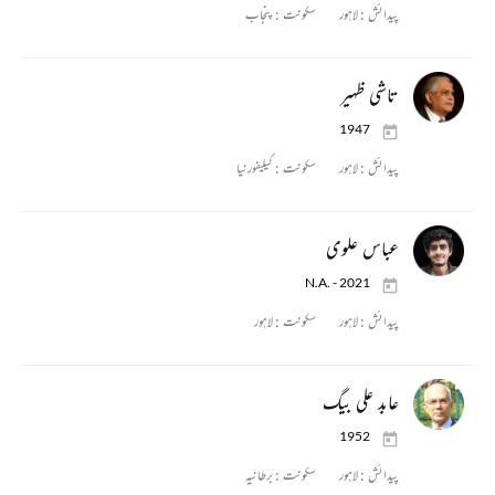
پیدائش :
لاہور
سکونت :
پنجاب
تاشی ظہیر
1947
پیدائش :
لاہور
سکونت :
کیلیفورنیا
عباس علوی
N.A. - 2021
پیدائش :
لاہور
سکونت :
لاہور
عابد علی بیگ
1952
پیدائش :
لاہور
سکونت :
برطانیہ