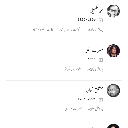
محمد طفیل
1923 - 1986
پیدائش :
لاہور
سکونت :
اسلام آباد
وفات :
اسلام آباد
مسرت نظیر
1955
پیدائش :
لاہور
سکونت :
ٹورنٹو
مشفق خواجہ
1935 - 2005
پیدائش :
لاہور
سکونت :
کراچی