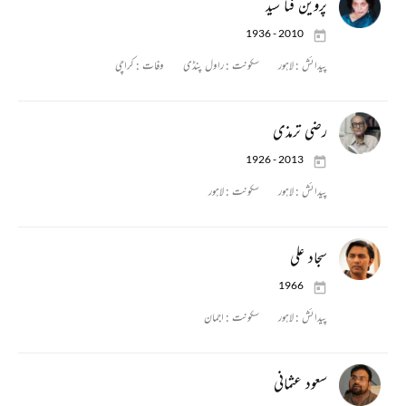
پروین فنا سید
1936 - 2010
پیدائش :
لاہور
سکونت :
راول پنڈی
وفات :
کراچی
رضی ترمذی
1926 - 2013
پیدائش :
لاہور
سکونت :
لاہور
سجاد علی
1966
پیدائش :
لاہور
سکونت :
اجمان
سعود عثمانی