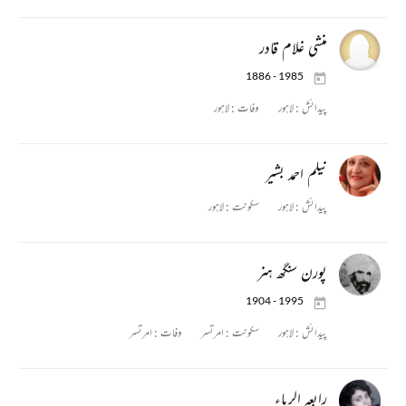
منشی غلام قادر
1886 - 1985
پیدائش :
لاہور
وفات :
لاہور
نیلم احمد بشیر
پیدائش :
لاہور
سکونت :
لاہور
پورن سنگھ ہنر
1904 - 1995
پیدائش :
لاہور
سکونت :
امرتسر
وفات :
امرتسر
رابعہ الرباء