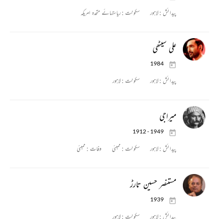
پیدائش :
لاہور
سکونت :
ریاستہائے متحدہ امریکہ
علی سیٹھی
1984
پیدائش :
لاہور
سکونت :
لاہور
میراجی
1912 - 1949
پیدائش :
لاہور
سکونت :
ممبئی
وفات :
ممبئی
مستنصر حسین تارڑ
1939
پیدائش :
لاہور
سکونت :
لاہور