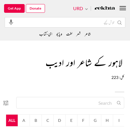
URD
Get App
Donate
شاعر
شعر
لغت
ویڈیو
ای-کتاب
لاہور کے شاعر اور ادیب
کل: 223
ALL
A
B
C
D
E
F
G
H
I