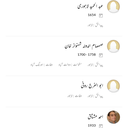
عبد الحمید لاہوری
1654
پیدائش :
لاہور
صمصام الدولہ شہنواز خان
1700 - 1758
پیدائش :
لاہور
سکونت :
دولت آباد
وفات :
اورنگ آباد
ابو الفرج رونی
پیدائش :
لاہور
وفات :
لاہور
احمد مشتاق
1933