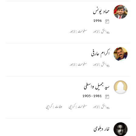
حماد یونس
1996
پیدائش :
لاہور
سکونت :
لاہور
اکرام عارفی
پیدائش :
لاہور
سکونت :
لاہور
سید جمیل واسطی
1905 - 1981
پیدائش :
لاہور
سکونت :
کراچی
وفات :
کراچی
خار دہلوی