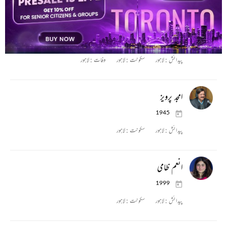
احمد دین
1866 - 1929
پیدائش :
لاہور
سکونت :
لاہور
وفات :
لاہور
امجد پرویز
1945
پیدائش :
لاہور
سکونت :
لاہور
انعم ظامی
1999
پیدائش :
لاہور
سکونت :
لاہور