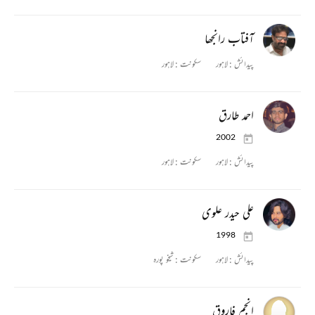
آفتاب رانجھا
پیدائش :
لاہور
سکونت :
لاہور
احمد طارق
2002
پیدائش :
لاہور
سکونت :
لاہور
علی حیدر علوی
1998
پیدائش :
لاہور
سکونت :
شیخو پورہ
انجم فاروق