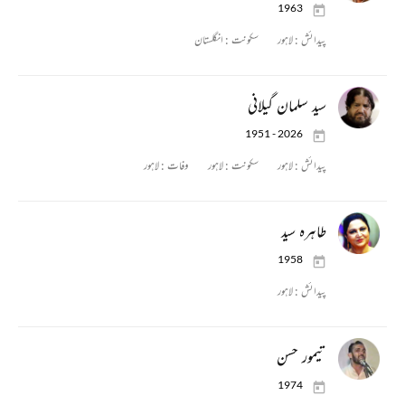
1963
پیدائش :
لاہور
سکونت :
انگلستان
سید سلمان گیلانی
1951 - 2026
پیدائش :
لاہور
سکونت :
لاہور
وفات :
لاہور
طاہرہ سید
1958
پیدائش :
لاہور
تیمور حسن
1974