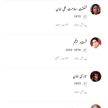
شفقت سلامت علی خان
1972
پیدائش :
لاہور
سکونت :
لاہور
شمشاد بیگم
1933 - 1976
پیدائش :
لاہور
سکونت :
ممبئی
تاری خان
1953
پیدائش :
لاہور