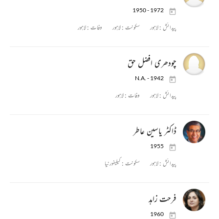
1950 - 1972
پیدائش :
لاہور
سکونت :
لاہور
وفات :
لاہور
چودھری افضل حق
N.A. - 1942
پیدائش :
لاہور
وفات :
لاہور
ڈاکٹر یاسین عاطر
1955
پیدائش :
لاہور
سکونت :
کیلیفورنیا
فرحت زاہد
1960