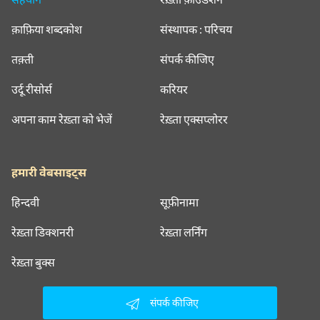
क़ाफ़िया शब्दकोश
संस्थापक : परिचय
तक़्ती
संपर्क कीजिए
उर्दू रीसोर्स
करियर
अपना काम रेख़्ता को भेजें
रेख़्ता एक्सप्लोरर
हमारी वेबसाइट्स
हिन्दवी
सूफ़ीनामा
रेख़्ता डिक्शनरी
रेख़्ता लर्निंग
रेख़्ता बुक्स
संपर्क कीजिए