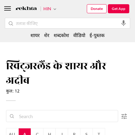
HIN
Donate
Get App
शायर
शेर
शब्दकोश
वीडियो
ई-पुस्तक
स्विट्जरलैंड के शायर और
अदीब
कुल: 12
ALL
A
C
H
J
R
S
T