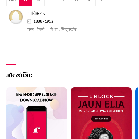
आसिफ़ अली
1888 - 1952
जन्म :
दिल्ली
निधन :
स्विट्जरलैंड
और खोजिए