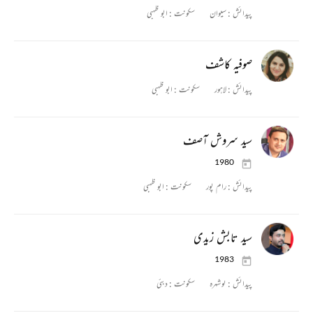
پیدائش :
سیوان
سکونت :
ابو ظہبی
صوفیہ کاشف
پیدائش :
لاہور
سکونت :
ابو ظہبی
سید سروش آصف
1980
پیدائش :
رام پور
سکونت :
ابو ظہبی
سید تابش زیدی
1983
پیدائش :
ںوشہرہ
سکونت :
دبئی