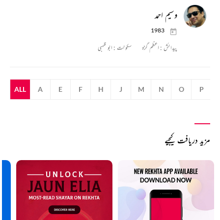
وسیم احمد
1983
پیدائش :
اعظم گڑہ
سکونت :
ابو ظہبی
ALL
A
E
F
H
J
M
N
O
P
مزید دریافت کیجیے