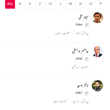
ALL
A
E
F
H
J
M
N
O
P
سجاد علی
1966
پیدائش :
لاہور
سکونت :
اجمان
عاصم واسطی
1958
سکونت :
ابو ظہبی
ناظر وحید
1987
پیدائش :
رام پور
سکونت :
دبئی