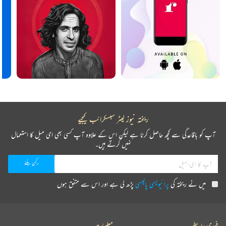
ریختہ نیوز لیٹر سبسکرائب کیجیے
آپ کو باقاعدگی سے کچھ حاصل کرنا ہے لیکن اس کے علاوہ آپ کسی بھی ای میل کا استعمال
نہیں کرتے ہیں۔
میں نے ریختہ کی
پرائیویسی پالیسی
پڑھ لی ہے اور اس سے متفق ہوں
فوری رابطے
معلومات