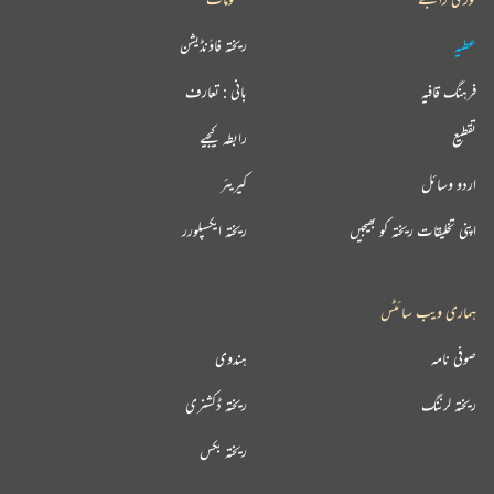
عطیہ
ریختہ فاؤنڈیشن
فرہنگ قافیہ
بانی : تعارف
تقطیع
رابطہ کیجیے
اردو وسائل
کیریئر
اپنی تخلیقات ریختہ کو بھیجیں
ریختہ ایکسپلورر
ہماری ویب سائٹس
صوفی نامہ
ہندوی
ریختہ لرننگ
ریختہ ڈکشنری
ریختہ بکس