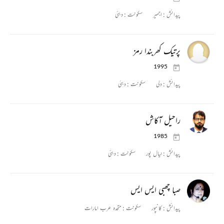
پیدائش :
اجمیر
سکونت :
دبئی
پرتیک کھربندا رمز
1995
پیدائش :
دلی
سکونت :
دبئی
راحیل آکاش
1985
پیدائش :
لیال پور
سکونت :
دبئی
صبا چھبی ایس ایس
پیدائش :
کانپور
سکونت :
متحدہ عرب امارات