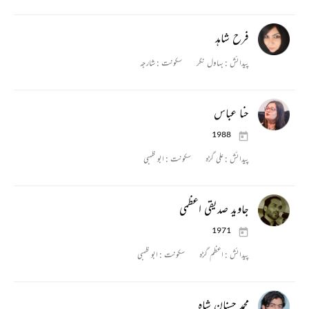
فرح شاہد
پیدائش :
بہاول نگر
سکونت :
شارجہ
حنا عباس
1988
پیدائش :
علی گڑہ
سکونت :
ابو ظہبی
جاوید صدیقی اعظمی
1971
پیدائش :
اعظم گڑہ
سکونت :
ابو ظہبی
محمد حسنان شاہ