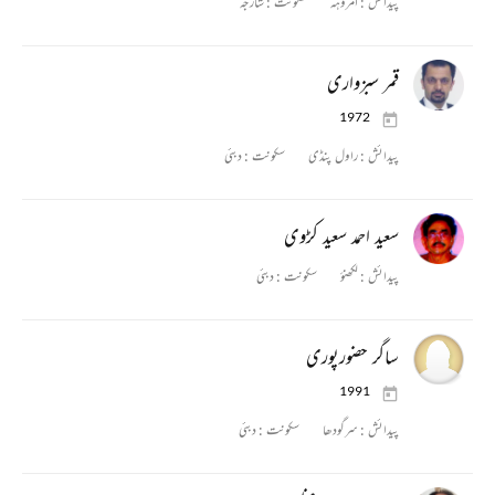
پیدائش :
امروہہ
سکونت :
شارجہ
قمر سبزواری
1972
پیدائش :
راول پنڈی
سکونت :
دبئی
سعید احمد سعید کڑوی
پیدائش :
لکھنؤ
سکونت :
دبئی
ساگر حضورپوری
1991
پیدائش :
سرگودھا
سکونت :
دبئی