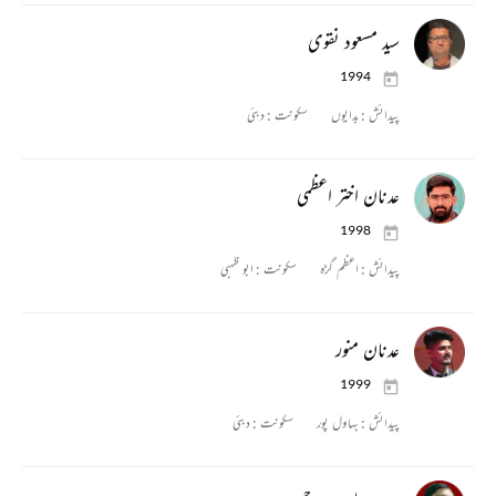
سید مسعود نقوی
1994
پیدائش :
بدایوں
سکونت :
دبئی
عدنان اختر اعظمی
1998
پیدائش :
اعظم گڑہ
سکونت :
ابو ظہبی
عدنان منور
1999
پیدائش :
بہاول پور
سکونت :
دبئی