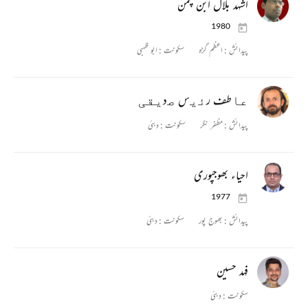
اشہد بلال ابن چمن
1980
پیدائش :
اعظم گڑہ
سکونت :
ابو ظہبی
ﻋﺎطف رﺋﯾس ﺻدﯾﻘﯽ
پیدائش :
مظفر نگر
سکونت :
دبئی
احیاء بھوجپوری
1977
پیدائش :
بھوج پور
سکونت :
دبئی
فہد حسین
سکونت :
دبئی