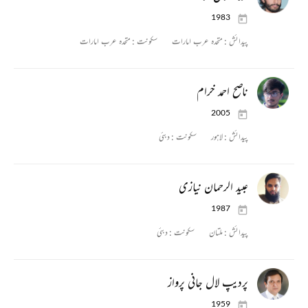
1983
پیدائش :
متحدہ عرب امارات
سکونت :
متحدہ عرب امارات
ناصح احمد خرام
2005
پیدائش :
لاہور
سکونت :
دبئی
عبید الرحمان نیازی
1987
پیدائش :
ملتان
سکونت :
دبئی
پردیپ لال جانی پرواز
1959