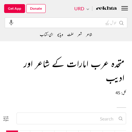
URD
Get App
Donate
شاعر
شعر
لغت
ویڈیو
ای-کتاب
متحدہ عرب امارات کے شاعر اور
ادیب
کل: 45