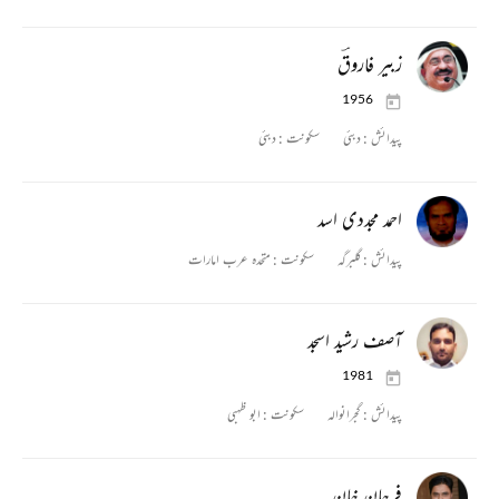
زبیر فاروقؔ
1956
پیدائش :
دبئی
سکونت :
دبئی
احمد مجددی اسد
پیدائش :
گلبرگہ
سکونت :
متحدہ عرب امارات
آصف رشید اسجد
1981
پیدائش :
گجرانوالہ
سکونت :
ابو ظہبی
فرحان خان