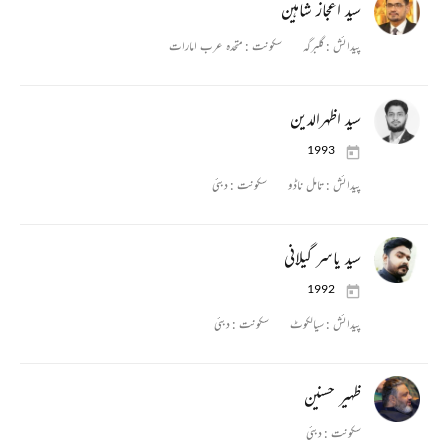
سید اعجاز شاہین
پیدائش :
گلبرگہ
سکونت :
متحدہ عرب امارات
سید اظہرالدین
1993
پیدائش :
تامل ناڈو
سکونت :
دبئی
سید یاسر گیلانی
1992
پیدائش :
سیالکوٹ
سکونت :
دبئی
ظہیر حسنین
سکونت :
دبئی