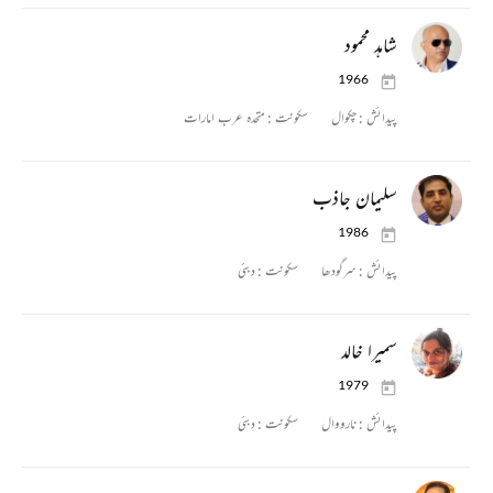
شاہد محمود
1966
پیدائش :
چکوال
سکونت :
متحدہ عرب امارات
سلیمان جاذب
1986
پیدائش :
سرگودھا
سکونت :
دبئی
سمیرا خالد
1979
پیدائش :
نارووال
سکونت :
دبئی