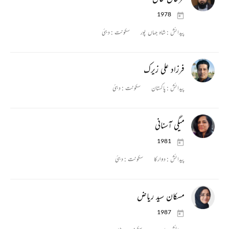
1978
پیدائش :
شاہ جہاں پور
سکونت :
دبئی
فرزاد علی زیرک
پیدائش :
پاکستان
سکونت :
دبئی
میگی آسنانی
1981
پیدائش :
دوارکا
سکونت :
دبئی
مسکان سید ریاض
1987