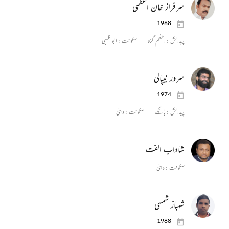
سرفراز خان اعظمی
1968
پیدائش :
اعظم گڑہ
سکونت :
ابو ظہبی
سرور نیپالی
1974
پیدائش :
بانکے
سکونت :
دبئی
شاداب الفت
سکونت :
دبئی
شہباز شمسی
1988