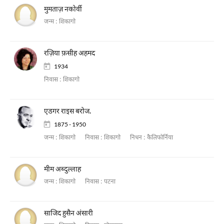
मुमताज़ नकोर्वी
जन्म :
शिकागो
रज़िया फ़सीह अहमद
1934
निवास :
शिकागो
एडगर राइस बरोज.
1875 - 1950
जन्म :
शिकागो
निवास :
शिकागो
निधन :
कैलिफोर्निया
मीम अब्दुल्लाह
जन्म :
शिकागो
निवास :
पटना
साजिद हुसैन अंसारी