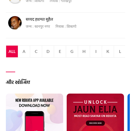
जन्म :
शिकागो
निवास :
गोरखपुर
सय्यद हशमत सुहैल
जन्म :
कानपुर नगर
निवास :
शिकागो
ALL
A
C
D
E
G
H
I
K
L
और खोजिए