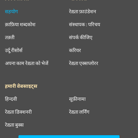
सहयोग
रेख़्ता फ़ाउंडेशन
क़ाफ़िया शब्दकोश
संस्थापक : परिचय
तक़्ती
संपर्क कीजिए
उर्दू रीसोर्स
करियर
अपना काम रेख़्ता को भेजें
रेख़्ता एक्सप्लोरर
हमारी वेबसाइट्स
हिन्दवी
सूफ़ीनामा
रेख़्ता डिक्शनरी
रेख़्ता लर्निंग
रेख़्ता बुक्स