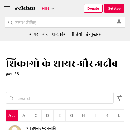
HIN
Donate
Get App
शायर
शेर
शब्दकोश
वीडियो
ई-पुस्तक
शिकागो के शायर और अदीब
कुल: 26
ALL
A
C
D
E
G
H
I
K
L
अबू हफ्स उमर नसफ़ी