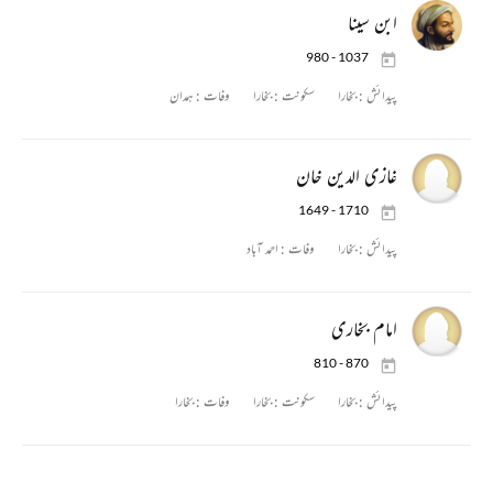
ابن سینا
980 - 1037
پیدائش :
بخارا
سکونت :
بخارا
وفات :
همدان‎
غازی الدین خان
1649 - 1710
پیدائش :
بخارا
وفات :
احمد آباد
امام بخاری
810 - 870
پیدائش :
بخارا
سکونت :
بخارا
وفات :
بخارا