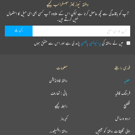
ریختہ نیوز لیٹر سبسکرائب کیجیے
آپ کو باقاعدگی سے کچھ حاصل کرنا ہے لیکن اس کے علاوہ آپ کسی بھی ای میل کا استعمال
نہیں کرتے ہیں۔
میں نے ریختہ کی
پرائیویسی پالیسی
پڑھ لی ہے اور اس سے متفق ہوں
فوری رابطے
معلومات
عطیہ
ریختہ فاؤنڈیشن
فرہنگ قافیہ
بانی : تعارف
تقطیع
رابطہ کیجیے
اردو وسائل
کیریئر
اپنی تخلیقات ریختہ کو بھیجیں
ریختہ ایکسپلورر