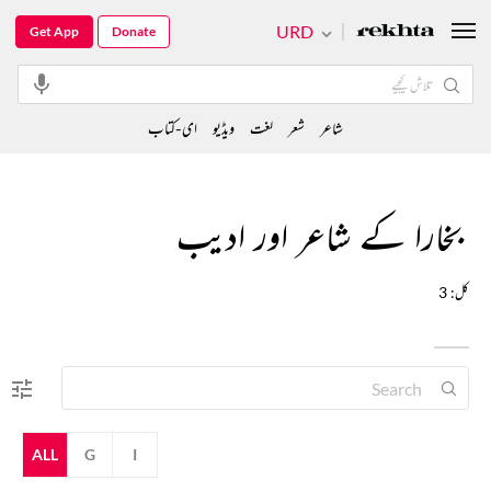
URD
Get App
Donate
شاعر
شعر
لغت
ویڈیو
ای-کتاب
بخارا کے شاعر اور ادیب
کل: 3
ALL
G
I