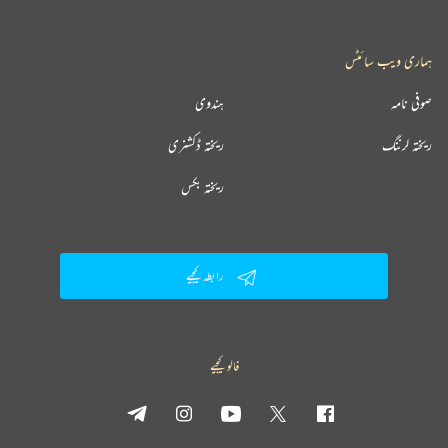
ہماری ویب سائٹس
صوفی نامہ
ہندوی
ریختہ لرننگ
ریختہ ڈکشنری
ریختہ بکس
رابطہ کیجیے
فالو کیجیے