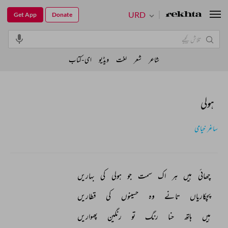
URD
Get App
Donate
شاعر
شعر
لغت
ویڈیو
ای-کتاب
ہولی
ساغر خیامی
چھائی 
ہیں 
ہر 
اک 
سمت 
جو 
ہولی 
کی 
بہاریں 
پچکاریاں 
تانے 
وہ 
حسینوں 
کی 
قطاریں 
ہیں 
ہاتھ 
حنا 
رنگ 
تو 
رنگین 
پھواریں 