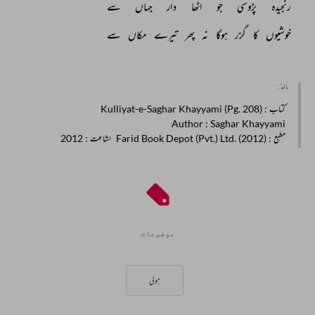
رنجیدہ 
پڑوسی 
جو 
اٹھا 
دار 
جہاں 
سے 
خوشیوں 
کا 
گزر 
ہوگا 
نہ 
پھر 
تیرے 
مکاں 
سے 
مأخذ :
کتاب
: Kulliyat-e-Saghar Khayyami (Pg. 208)
Author
: Saghar Khayyami
مطبع
: Farid Book Depot (Pvt.) Ltd. (2012)
اشاعت
: 2012
موضوعات
ہولی