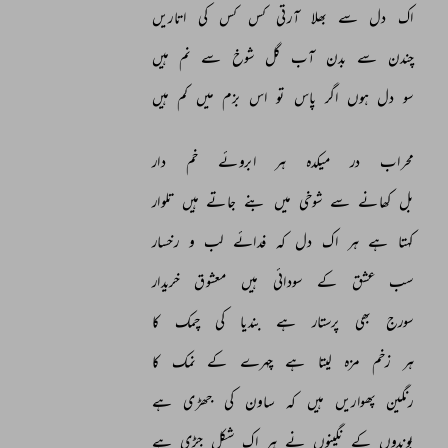
اک 
دل 
سے 
بھلا 
آرتی 
کس 
کس 
کی 
اتاریں 
چندن 
سے 
بدن 
آب 
گل 
شوخ 
سے 
نم 
ہیں 
سو 
دل 
ہوں 
اگر 
پاس 
تو 
اس 
بزم 
میں 
کم 
ہیں 
محراب 
در 
میکدہ 
ہر 
ابروئے 
خم 
دار 
بل 
کھانے 
سے 
شوخی 
میں 
بنے 
جاتے 
ہیں 
تلوار 
کہتا 
ہے 
ہر 
اک 
دل 
کہ 
فدائے 
لب 
و 
رخسار 
سب 
عشق 
کے 
سودائی 
ہیں 
معشوق 
خریدار 
سورج 
بھی 
پرستار 
ہے 
بندیا 
کی 
چمک 
کا 
ہر 
زخم 
مزہ 
لیتا 
ہے 
چہرے 
کے 
نمک 
کا 
رنگین 
پھواریں 
ہیں 
کہ 
ساون 
کی 
جھڑی 
ہے 
بوندوں 
کے 
نگینوں 
نے 
ہر 
اک 
شکل 
جڑی 
ہے 