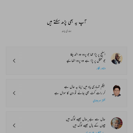
آپ یہ بھی پڑھ سکتے ہیں
ہماری پسند
اسٹیج پر پڑا تھا جو پردہ وہ اٹھ چکا
جو عقل پر پڑا ہے وہ پردہ اٹھائیے
دلاور فگار
بیگم تمہاری یاد میں اپنا یہ حال ہے
گر رات کٹ بھی جائے تو دن کا سوال ہے
نشتر امروہوی
حال سے بے_حال جیسے لوگ ہیں
ہپیوں کے بال جیسے لوگ ہیں
بے تکلف شاجاپوری