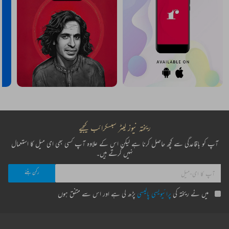
ریختہ نیوز لیٹر سبسکرائب کیجیے
آپ کو باقاعدگی سے کچھ حاصل کرنا ہے لیکن اس کے علاوہ آپ کسی بھی ای میل کا استعمال
نہیں کرتے ہیں۔
میں نے ریختہ کی
پرائیویسی پالیسی
پڑھ لی ہے اور اس سے متفق ہوں