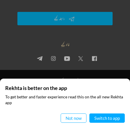
رابطہ کیجیے
فالو کیجیے
پرائیویسی پالیسی
استعمال کی شرائط
جملہ حقوق
Rekhta is better on the app
© 2026 Rekhta™ Foundation. All rights reserved.
To get better and faster experience read this on the all new Rekhta
ایپ میں
app
پڑھیے
Not now
Switch to app