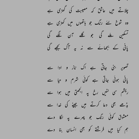
چلاتے 
ہیں 
عاشق 
کہ 
مصیبت 
کی 
گھڑی 
ہے 
وہ 
شوخ 
لئے 
رنگ 
جو 
ہاتھوں 
میں 
کھڑی 
ہے 
تسکین 
ملے 
گی 
جو 
گلے 
آن 
لگے 
گی 
پانی 
کے 
بجھائے 
سے 
نہ 
یہ 
آگ 
بجھے 
گی 
تصویر 
بنی 
جاتی 
ہے 
اک 
ناز 
و 
ادا 
سے 
پانی 
ہوئی 
جاتی 
ہے 
کوئی 
شرم 
و 
حیا 
سے 
ریشم 
سی 
لٹیں 
رخ 
پہ 
الجھتی 
ہیں 
ہوا 
سے 
بڈھے 
بھی 
دعا 
کرتے 
ہیں 
جینے 
کی 
خدا 
سے 
معشوق 
کوئی 
رنگ 
جو 
چہرے 
پہ 
لگا 
دے 
ہم 
کیا 
ہیں 
فرشتے 
کو 
بھی 
انسان 
بنا 
دے 