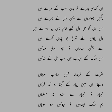
ہیں 
گندمی 
چہرے 
تو 
بدن 
سب 
کے 
ہرے 
ہیں 
رنگین 
پھواروں 
سے 
چمن 
دل 
کے 
بھرے 
ہیں 
اس 
دل 
کو 
ہی 
دل 
کہیے 
قدم 
جس 
پہ 
دھرے 
ہیں 
دل 
پاؤں 
تلے 
شوخ 
جو 
پامال 
کرے 
ہیں 
ہے 
جشن 
بہاراں 
تو 
چلو 
ہولی 
منائیں 
اس 
رنگ 
کے 
سیلاب 
میں 
سب 
مل 
کے 
نہائیں 
نفرت 
کے 
طرفدار 
نہیں 
صاحب 
عرفاں 
دیتے 
ہیں 
سبق 
پیار 
کے 
گیتا 
ہو 
کہ 
قرآں 
تیوہار 
تو 
تیوہار 
ہے 
ہندو 
نہ 
مسلماں 
ہم 
رنگ 
اچھالیں 
تو 
پکائیں 
وہ 
سویاں 