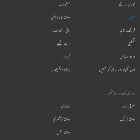
فوری رابطے
معلومات
عطیہ
ریختہ فاؤنڈیشن
فرہنگ قافیہ
بانی : تعارف
تقطیع
رابطہ کیجیے
اردو وسائل
کیریئر
اپنی تخلیقات ریختہ کو بھیجیں
ریختہ ایکسپلورر
ہماری ویب سائٹس
صوفی نامہ
ہندوی
ریختہ لرننگ
ریختہ ڈکشنری
ریختہ بکس