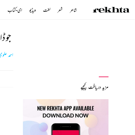
شاعر
شعر
لغت
ویڈیو
ای-کتاب
ن
جو ڈ
احمد علو
مزید دریافت کیجیے