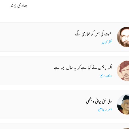
ہماری پسند
محبت کی جس کو خماری لگے
ظفر کمالی
اک برہمن نے کہا ہے کہ یہ سال اچھا ہے
رؤف رحیم
دلی نئی پرانی دیکھی
اسرار جامعی