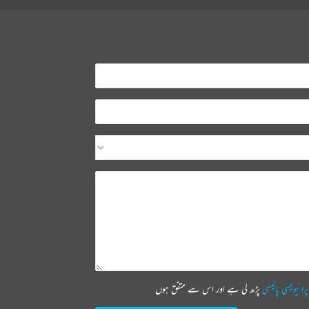
پرائیویسی پالیسی
پڑھ لی ہے اور اس سے متفق ہوں