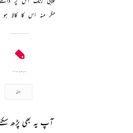
گلابی 
رنگ 
اس 
پر 
ڈالتے
مگر 
منہ 
اس 
کا 
کالا 
ہو 
موضوعات
ہولی
آپ یہ بھی پڑھ سکتے