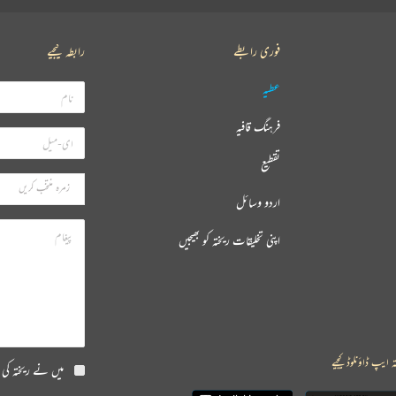
فوری رابطے
رابطہ کیجیے
عطیہ
فرہنگ قافیہ
تقطیع
اردو وسائل
اپنی تخلیقات ریختہ کو بھیجیں
ہ ایپ ڈاؤنلوڈ کیجیے
میں نے ریختہ کی