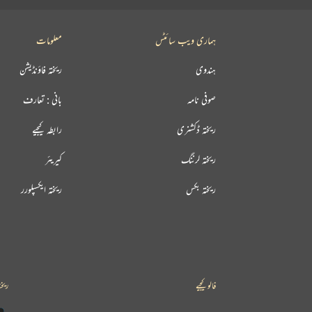
ہماری ویب سائٹس
معلومات
ہندوی
ریختہ فاؤنڈیشن
صوفی نامہ
بانی : تعارف
ریختہ ڈکشنری
رابطہ کیجیے
ریختہ لرننگ
کیریئر
ریختہ بکس
ریختہ ایکسپلورر
فالو کیجیے
ریخت