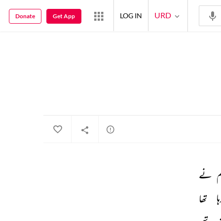
URD
LOG IN
Donate
Get App
 
نے 
ا 
تھا 