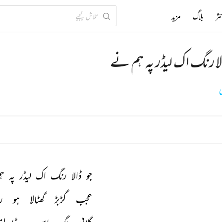
ثر
بلاگ
مزید
الا رنگ اک لیڈر پہ ہم نے
ی
جو 
ڈالا 
رنگ 
اک 
لیڈر 
پہ 
ہم
عجب 
گڑبڑ 
گھٹالا 
ہو 
رہ