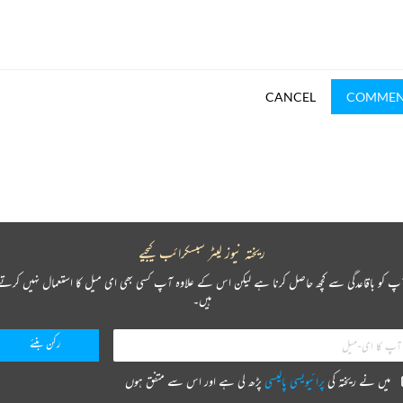
CANCEL
COMME
ریختہ نیوز لیٹر سبسکرائب کیجیے
پ کو باقاعدگی سے کچھ حاصل کرنا ہے لیکن اس کے علاوہ آپ کسی بھی ای میل کا استعمال نہیں کرتے
ہیں۔
میں نے ریختہ کی
پرائیویسی پالیسی
پڑھ لی ہے اور اس سے متفق ہوں