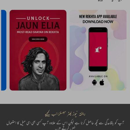
ریختہ نیوز لیٹر سبسکرائب کیجیے
آپ کو باقاعدگی سے کچھ حاصل کرنا ہے لیکن اس کے علاوہ آپ کسی بھی ای میل کا استعمال
نہیں کرتے ہیں۔