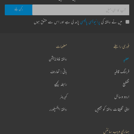
میں نے ریختہ کی
پرائیویسی پالیسی
پڑھ لی ہے اور اس سے متفق ہوں
فوری رابطے
معلومات
عطیہ
ریختہ فاؤنڈیشن
فرہنگ قافیہ
بانی : تعارف
تقطیع
رابطہ کیجیے
اردو وسائل
کیریئر
اپنی تخلیقات ریختہ کو بھیجیں
ریختہ ایکسپلورر
ہماری ویب سائٹس