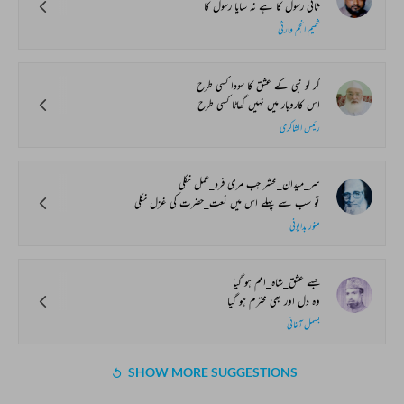
ثانی رسول کا ہے نہ سایا رسول کا
شمیم انجم وارثی
کر لو نبی کے عشق کا سودا کسی طرح
اس کاروبار میں نہیں گھاٹا کسی طرح
رئیس الشاکری
سر_میدان_محشر جب مری فرد_عمل نکلی
تو سب سے پہلے اس میں نعت_حضرت کی غزل نکلی
منور بدایونی
جسے عشق_شاہ_امم ہو گیا
وہ دل اور بھی محترم ہو گیا
بسمل آغائی
SHOW MORE SUGGESTIONS