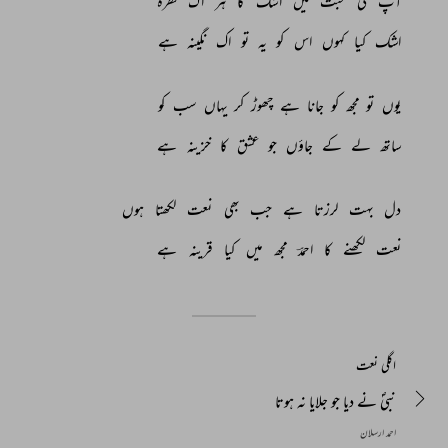
آپؐ 
کی 
محبت 
میں 
اشک 
کا 
ہر 
اک 
قطرہ 
اشک 
کیا 
کہوں 
اس 
کو 
یہ 
تو 
اک 
نگینہ 
ہے 
یوں 
تو 
مجھ 
کو 
جانا 
ہے 
چھوڑ 
کر 
یہاں 
سب 
کو 
ساتھ 
لے 
کے 
جاؤں 
جو 
عشق 
کا 
خزینہ 
ہے 
دل 
بہت 
لرزتا 
ہے 
جب 
بھی 
نعت 
لکھتا 
ہوں 
نعت 
لکھنے 
کا 
احمدؔ 
مجھ 
میں 
کیا 
قرینہ 
ہے 
اگلی نعت
نبیؐ نے دیا جو جلایا نہ ہوتا
احمد ارسلان