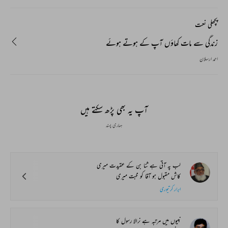
پچھلی نعت
زندگی سے مات کھاؤں آپ کے ہوتے ہوئے
احمد ارسلان
آپ یہ بھی پڑھ سکتے ہیں
ہماری پسند
لب پہ آتی ہے ثنا بن کے عقیدت میری
کاش مقبول ہو آقا کو محبت میری
ابرار کرتپوری
نبیوں میں مرتبہ ہے نرالا رسول کا