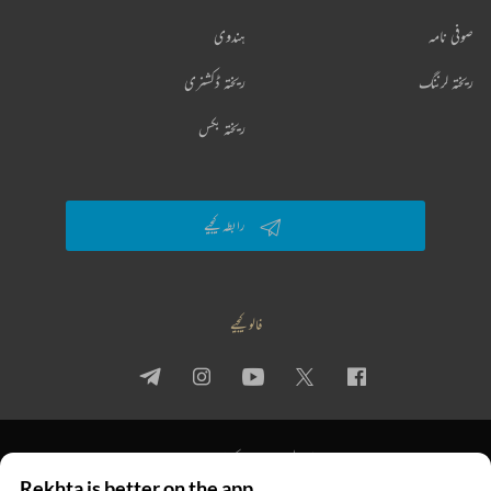
صوفی نامہ
ہندوی
ریختہ لرننگ
ریختہ ڈکشنری
ریختہ بکس
رابطہ کیجیے
فالو کیجیے
پرائیویسی پالیسی
استعمال کی شرائط
جملہ حقوق
Rekhta is better on the app
© 2026 Rekhta™ Foundation. All rights reserved.