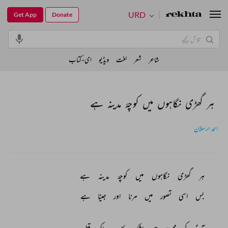
URD
Get App
Donate
شاعر
شعر
لغت
ویڈیو
ای-کتاب
ہر گھڑی نگاہوں میں کوچۂ مدینہ ہے
احمد ارسلان
ہر 
گھڑی 
نگاہوں 
میں 
کوچۂ 
مدینہ 
ہے 
بس 
اسی 
تصور 
میں 
مرنا 
اور 
جینا 
ہے 