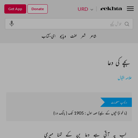
URD
Get App
Donate
شاعر
شعر
لغت
ویڈیو
ای-کتاب
بچے کی دعا
علامہ اقبال
دلچسپ معلومات
(ما خو ذ) بچوں کے ليے) حصہ اول : 1905 تک ( بانگ درا)
لب 
پہ 
آتی 
ہے 
دعا 
بن 
کے 
تمنا 
میری 