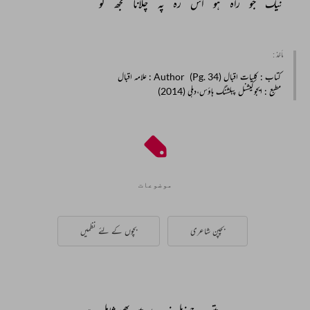
نیک 
جو 
راہ 
ہو 
اس 
رہ 
پہ 
چلانا 
مجھ 
کو 
مأخذ :
کتاب
: کلیات اقبال (Pg. 34)
Author
: علامہ اقبال
مطبع
: ایجوکیشنل پبلشنگ ہاؤس،دہلی (2014)
موضوعات
بچپن شاعری
بچوں کے لئے نظمیں