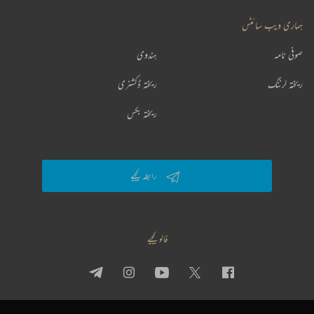
ہماری ویب سائٹس
صوفی نامہ
ہندوی
ریختہ لرننگ
ریختہ ڈکشنری
ریختہ بکس
رابطہ کیجیے
فالو کیجیے