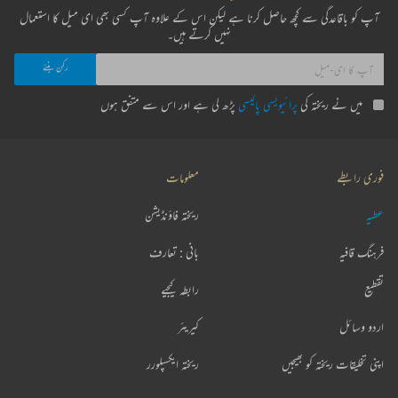
آپ کو باقاعدگی سے کچھ حاصل کرنا ہے لیکن اس کے علاوہ آپ کسی بھی ای میل کا استعمال
نہیں کرتے ہیں۔
میں نے ریختہ کی
پرائیویسی پالیسی
پڑھ لی ہے اور اس سے متفق ہوں
فوری رابطے
معلومات
عطیہ
ریختہ فاؤنڈیشن
فرہنگ قافیہ
بانی : تعارف
تقطیع
رابطہ کیجیے
اردو وسائل
کیریئر
اپنی تخلیقات ریختہ کو بھیجیں
ریختہ ایکسپلورر