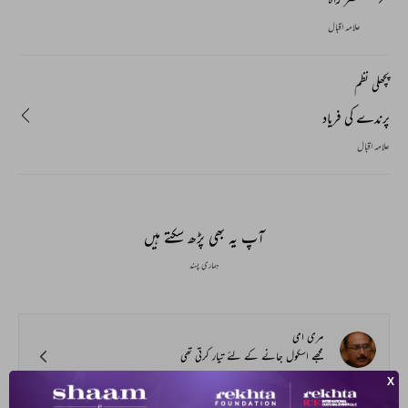
علامہ اقبال
پچھلی نظم
پرندے کی فریاد
علامہ اقبال
آپ یہ بھی پڑھ سکتے ہیں
ہماری پسند
مری امی
مجھے اسکول جانے کے لئے تیار کرتی تھی
قمر رضا شہزاد