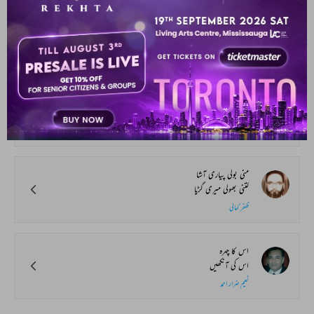
سنو سہیلی کہوں پہیلی
ہے جو کوئی بوجھے
نامعلوم
جاگو سونے والو جاگو
وقت کے کھونے والو جاگو
حفیظ جالندھری
منی بولی پیاری آشا
کتنی بھولی میری گڑیا
ظفر کمالی
اس کا چہرہ
اس کی آنکھیں
نعیم ضرار احمد