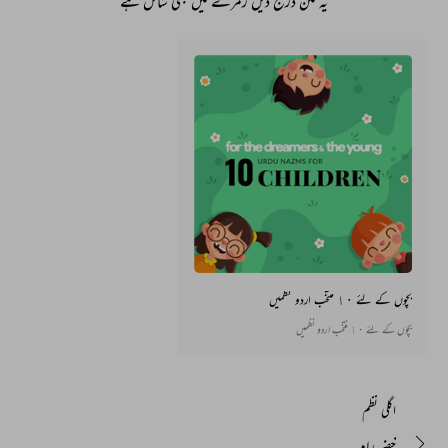
یہ متن درج ذیل زمرے میں بھی شامل ہے
بچوں کے لئے ١٠ منتخب اردو نظمیں
بچوں کے لئے ١٠ منتخب اردو نظمیں
اگلی نظم
خضر راہ