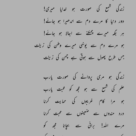
زندگی 
شمع 
کی 
صورت 
ہو 
خدایا 
میری! 
دور 
دنیا 
کا 
مرے 
دم 
سے 
اندھیرا 
ہو 
جائے! 
ہر 
جگہ 
میرے 
چمکنے 
سے 
اجالا 
ہو 
جائے! 
ہو 
مرے 
دم 
سے 
یونہی 
میرے 
وطن 
کی 
زینت 
جس 
طرح 
پھول 
سے 
ہوتی 
ہے 
چمن 
کی 
زینت 
زندگی 
ہو 
مری 
پروانے 
کی 
صورت 
یارب 
علم 
کی 
شمع 
سے 
ہو 
مجھ 
کو 
محبت 
یارب 
ہو 
مرا 
کام 
غریبوں 
کی 
حمایت 
کرنا 
درد 
مندوں 
سے 
ضعیفوں 
سے 
محبت 
کرنا 
مرے 
اللہ! 
برائی 
سے 
بچانا 
مجھ 
کو 