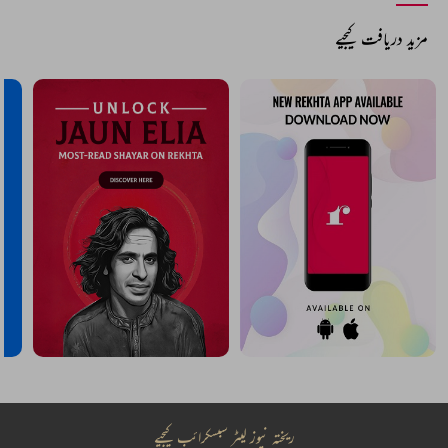
مزید دریافت کیجیے
ریختہ نیوز لیٹر سبسکرائب کیجیے