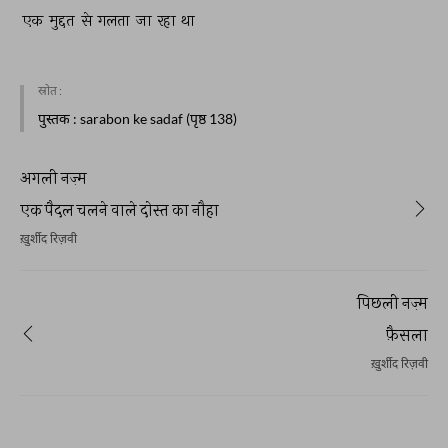
एक 
मुद्दत 
से 
गलता 
जा 
रहा 
था 
स्रोत :
पुस्तक
: sarabon ke sadaf (पृष्ठ 138)
अगली नज़्म
एक पैदल चलने वाले दोस्त का नौहा
ख़ुर्शीद रिज़वी
पिछली नज़्म
फ़ैसला
ख़ुर्शीद रिज़वी