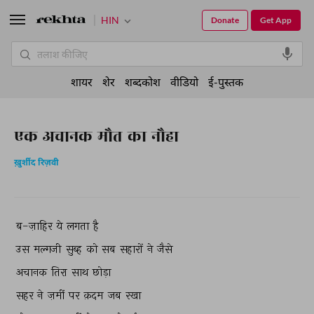
HIN
Donate
Get App
शायर
शेर
शब्दकोश
वीडियो
ई-पुस्तक
एक अचानक मौत का नौहा
ख़ुर्शीद रिज़वी
ब-ज़ाहिर 
ये 
लगता 
है 
उस 
मल्गजी 
सुब्ह 
को 
सब 
सहारों 
ने 
जैसे 
अचानक 
तिरा 
साथ 
छोड़ा 
सहर 
ने 
ज़मीं 
पर 
क़दम 
जब 
रखा 