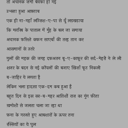
तो 
अचानक 
ज़मीं 
बेवफ़ा 
हो 
गई 
उभरता 
हुआ 
आफ़्ताब 
एक 
ही 
ना-गहाँ 
लग़्ज़िश-ए-पा 
से 
यूँ 
लड़खड़ाया 
कि 
मग़रिब 
के 
पाताल 
में 
मुँह 
के 
बल 
जा 
समाया 
अचानक 
फ़रिश्ते 
कफ़न 
साएबाँ 
की 
तरह 
तान 
कर 
आसमानों 
से 
उतरे 
गुलों 
की 
महक 
की 
जगह 
दफ़अतन 
बू-ए-काफ़ूर 
की 
सर्द-मेहरी 
ने 
ले 
ली 
शजर 
के 
बदन 
से 
नई 
कोंपलों 
की 
बजाए 
ख़िज़ाँ 
फूट 
निकली 
ब-ज़ाहिर 
ये 
लगता 
है 
लेकिन 
भला 
हादसा 
एक-दम 
कब 
हुआ 
है 
बहुत 
दिन 
से 
इस 
सर-ब-महर 
आतिशीं 
राज़ 
का 
गुंग 
फ़ीता 
ख़मोशी 
से 
जलता 
चला 
जा 
रहा 
था 
फ़ना 
के 
गरजते 
हुए 
आबशारों 
के 
ऊपर 
तना 
रस्सियों 
का 
ये 
पुल 