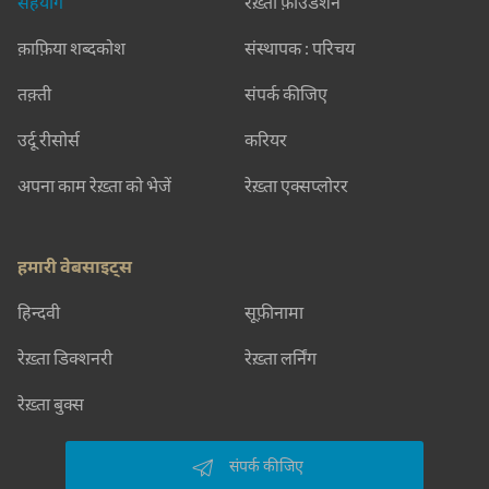
सहयोग
रेख़्ता फ़ाउंडेशन
क़ाफ़िया शब्दकोश
संस्थापक : परिचय
तक़्ती
संपर्क कीजिए
उर्दू रीसोर्स
करियर
अपना काम रेख़्ता को भेजें
रेख़्ता एक्सप्लोरर
हमारी वेबसाइट्स
हिन्दवी
सूफ़ीनामा
रेख़्ता डिक्शनरी
रेख़्ता लर्निंग
रेख़्ता बुक्स
संपर्क कीजिए