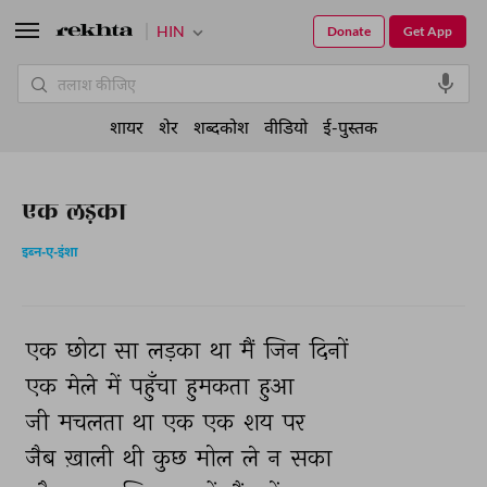
HIN
Donate
Get App
शायर
शेर
शब्दकोश
वीडियो
ई-पुस्तक
एक लड़का
इब्न-ए-इंशा
एक 
छोटा 
सा 
लड़का 
था 
मैं 
जिन 
दिनों 
एक 
मेले 
में 
पहुँचा 
हुमकता 
हुआ 
जी 
मचलता 
था 
एक 
एक 
शय 
पर 
जैब 
ख़ाली 
थी 
कुछ 
मोल 
ले 
न 
सका 