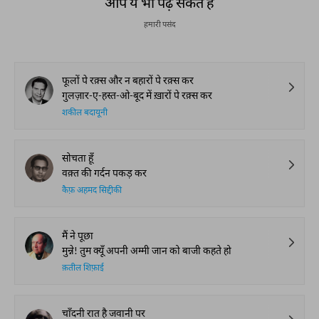
आप ये भी पढ़ सकते हैं
हमारी पसंद
फूलों पे रक़्स और न बहारों पे रक़्स कर
गुलज़ार-ए-हस्त-ओ-बूद में ख़ारों पे रक़्स कर
शकील बदायूनी
सोचता हूँ
वक़्त की गर्दन पकड़ कर
कैफ़ अहमद सिद्दीकी
मैं ने पूछा
मुन्ने! तुम क्यूँ अपनी अम्मी जान को बाजी कहते हो
क़तील शिफ़ाई
चाँदनी रात है जवानी पर