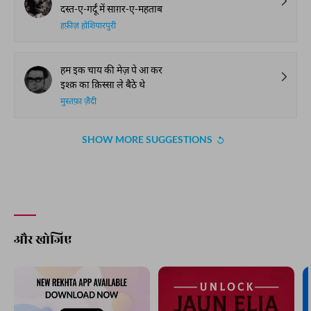
दस्त-ए-गर्दूं में साग़र-ए-महताब
हफ़ीज़ होशियारपुरी
हम इक चाय की मेज़ पे आ कर
इश्क़ का क़िस्सा ले बैठे थे
मुस्तफ़ा ज़ैदी
SHOW MORE SUGGESTIONS
और खोजिए