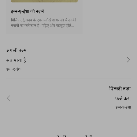
इब्न-ए-इंशा की नज़में
मिलिए उर्दू अदब के एक अनोखे शायर से। ये उनकी
नज़मों का कलेक्शन है। पढ़िए और महज़ूज़ होते
रहिए।
अगली नज़्म
सब माया है
इब्न-ए-इंशा
पिछली नज़्म
फ़र्ज़ करो
इब्न-ए-इंशा