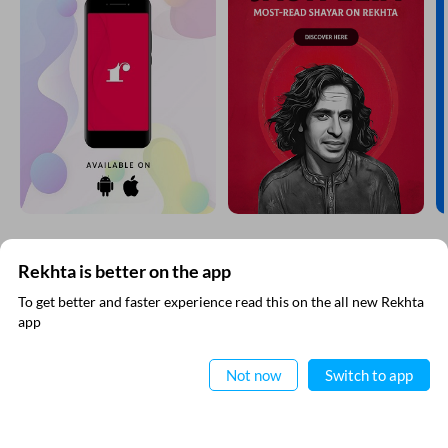
Rekhta is better on the app
रेख़्ता न्यूज़लेटर सबस्क्राइब कीजिए
To get better and faster experience read this on the all new Rekhta
app
नई जानकारियाँ प्राप्त करने के लिए रेख़्ता न्यूज़ लेटर सब्स्क्राइब कीजिए
ऐप में पढ़िए
Not now
Switch to app
VIDEOS
THIS VIDEO IS PLAYING FROM YOUTUBE
मैंने रेख़्ता की
गोपनीयता नीति
पढ़ ली है और इससे सहमत हूँ