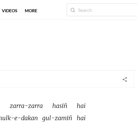
VIDEOS
MORE
 
zarra-zarra 
hasīñ 
hai 
ulk-e-dakan 
gul-zamīñ 
hai 