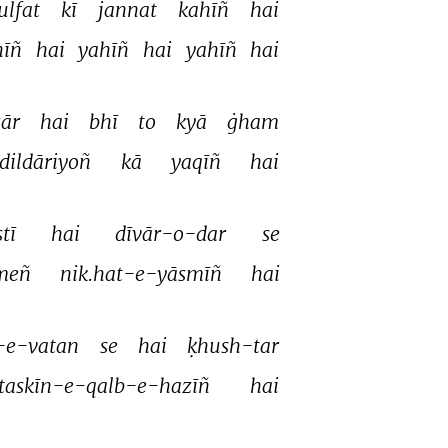
lfat 
kī 
jannat 
kahīñ 
hai 
īñ 
hai 
yahīñ 
hai 
yahīñ 
hai 
ār 
hai 
bhī 
to 
kyā 
ġham 
dildāriyoñ 
kā 
yaqīñ 
hai 
tī 
hai 
dīvār-o-dar 
se 
meñ 
nik.hat-e-yāsmīñ 
hai 
-e-vatan 
se 
hai 
ḳhush-tar 
taskīn-e-qalb-e-hazīñ 
hai 