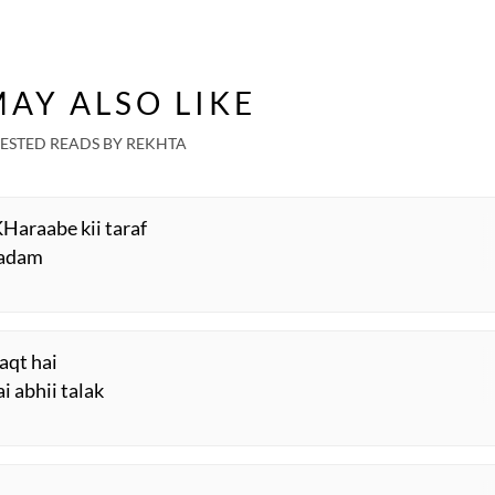
AY ALSO LIKE
ESTED READS BY REKHTA
KHaraabe kii taraf
qadam
vaqt hai
i abhii talak