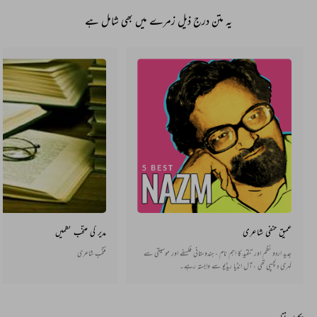
یہ متن درج ذیل زمرے میں بھی شامل ہے
عمیق حنفی شاعری
مدیر کی منتخب نظمیں
جدید اردو نظم اور تنقید کا اہم نام ، ہندوستانی فلسفے اور موسیقی سے
منتخب شاعری
گہری دلچسپی تھی ، آل انڈیا ریڈیو سے وابستہ رہے۔