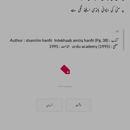
یہ 
مٹی 
کی 
دیوانی 
ہانڈی 
ابلنے 
لگی 
ہے 
مأخذ :
کتاب
: Intekhaab amiiq hanfii (Pg. 38)
: shamiim hanfii
Author
مطبع
: urdu academy (1995)
اشاعت
: 1995
موضوعات
وقت
انسان