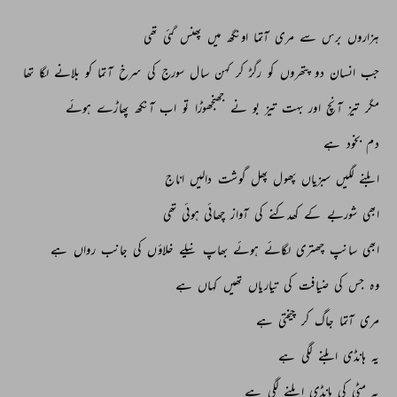
ہزاروں 
برس 
سے 
مری 
آتما 
اونگھ 
میں 
پھنس 
گئی 
تھی 
جب 
انسان 
دو 
پتھروں 
کو 
رگڑ 
کر 
کہن 
سال 
سورج 
کی 
سرخ 
آتما 
کو 
بلانے 
لگا 
تھا 
مگر 
تیز 
آنچ 
اور 
بہت 
تیز 
بو 
نے 
جھنجھوڑا 
تو 
اب 
آنکھ 
پھاڑے 
ہوئے 
دم 
بخود 
ہے 
ابلنے 
لگیں 
سبزیاں 
پھول 
پھل 
گوشت 
دالیں 
اناج 
ابھی 
شوربے 
کے 
کھدکنے 
کی 
آواز 
چھائی 
ہوئی 
تھی 
ابھی 
سانپ 
چھتری 
لگائے 
ہوئے 
بھاپ 
نیلے 
خلاؤں 
کی 
جانب 
رواں 
ہے 
وہ 
جس 
کی 
ضیافت 
کی 
تیاریاں 
تھیں 
کہاں 
ہے 
مری 
آتما 
جاگ 
کر 
چیختی 
ہے 
یہ 
ہانڈی 
ابلنے 
لگی 
ہے 
یہ 
مٹی 
کی 
ہانڈی 
ابلنے 
لگی 
ہے 