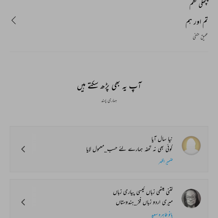
پچھلی نظم
تم اور ہم
عمیق حنفی
آپ یہ بھی پڑھ سکتے ہیں
ہماری پسند
نیا سال آیا
کوئی بھی نہ تحفہ ہمارے لئے حسب_معمول لایا
ضمیر اظہر
کتنی میٹھی زباں کیسی پیاری زباں
میری اردو زباں فخر_ہندوستاں
بانو طاہرہ سعید