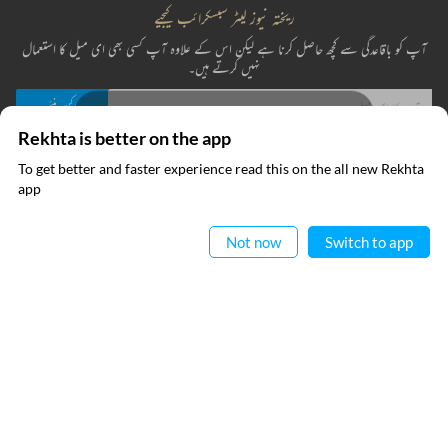
ریختہ نیوز لیٹر سبسکرائب کیجیے
آپ کو باقاعدگی سے کچھ حاصل کرنا ہے لیکن اس کے علاوہ آپ کسی بھی ای میل کا استعمال
نہیں کرتے ہیں۔
Click on any word to get its meaning
Rekhta is better on the app
میں نے ریختہ کی
پرائیویسی پالیسی
پڑھ لی ہے اور اس سے متفق ہوں
To get better and faster experience read this on the all new Rekhta
ایپ میں
app
پڑھیے
فوری رابطے
معلومات
Not now
Switch to app
RECITATIONS
عطیہ
ریختہ فاؤنڈیشن
فرہنگ قافیہ
بانی : تعارف
نعمان شوق
تقطیع
رابطہ کیجیے
عاطف بلوچ
اردو وسائل
کیریئر
اپنی تخلیقات ریختہ کو بھیجیں
ریختہ ایکسپلورر