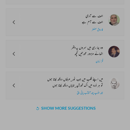
الف سے آدمی
الف سے آم ہے
فاروق مضطر
وہ جا رہی ہیں سروں پہ پتھر
اٹھائے مزدور عورتیں کچھ
فخر زمان
میں اپنے قلب میں جب نور_عرفاں دیکھ لیتا ہوں
تو ہر ذرہ میں اک خورشید_تاباں دیکھ لیتا ہوں
لالہ انوپ چند آفتاب پانی پتی
SHOW MORE SUGGESTIONS