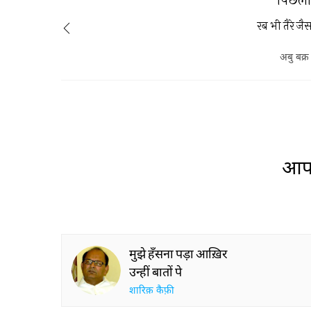
किया गया है.आप इन्हें पढ़िए और मोहब्बत करने
वालों के बीच साझा कीजिए.
रब भी तैरे जैसा
अबु बक्र
आप 
मुझे हँसना पड़ा आख़िर
उन्हीं बातों पे
शारिक़ कैफ़ी