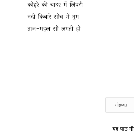
कोहरे 
की 
चादर 
में 
लिपटी 
नदी 
किनारे 
सोच 
में 
गुम 
ताज-महल 
सी 
लगती 
हो 
मोहब्बत
यह पाठ नीच