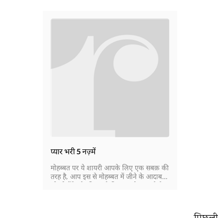
प्यार भरी 5 नज़्में
मोहब्बत पर ये शायरी आपके लिए एक सबक़ की
तरह है, आप इस से मोहब्बत में जीने के आदाब
भी सीखेंगे और हिज्र-ओ-विसाल को गुज़ारने के
तरीक़े भी. ये पहला ऐसा ख़ूबसूरत काव्य-संग्रह है
जिसमें मोहब्बत के हर रंग, हर भाव और हर
एहसास को अभिव्यक्त करने वाले शेरों को जमा
पिछली 