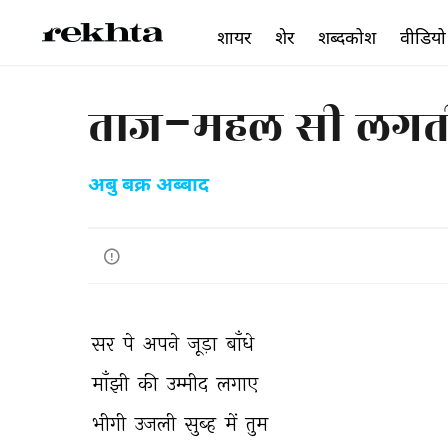
शायर
शेर
शब्दकोश
वीडियो
ताज-महल सी लगती
अबु बक्र अब्बाद
सर 
पे 
अपने 
जूड़ा 
बाँधे 
माँझी 
की 
उम्मीद 
लगाए 
भीगी 
उजली 
सुब्ह 
में 
तुम 