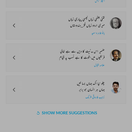
انجلا ہمیش
کتنی میٹھی زباں کیسی پیاری زباں
میری اردو زباں فخر_ہندوستاں
بانو طاہرہ سعید
ضمير اس مدنيت کا ديں سے ہے خالي
فرنگيوں ميں اخوت کا ہے نسب پہ قيام
علامہ اقبال
چلو نیا اک جہاں بسا لیں
جہاں ہر انسان ہو برابر
زہیب فاروقی افرنگ
SHOW MORE SUGGESTIONS