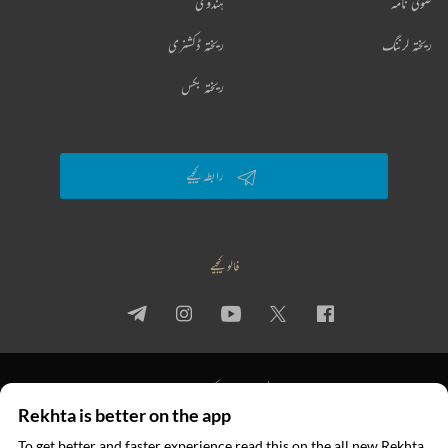
صوفی نامہ
ہندوی
ریختہ لرننگ
ریختہ ڈکشنری
ریختہ بکس
رابطہ کیجیے
فالو کیجیے
پرائیویسی پالیسی
استعمال کی شرائط
جملہ حقوق
Rekhta is better on the app
© 2026 Rekhta™ Foundation. All rights reserved.
To get better and faster experience read this on the all new Rekhta