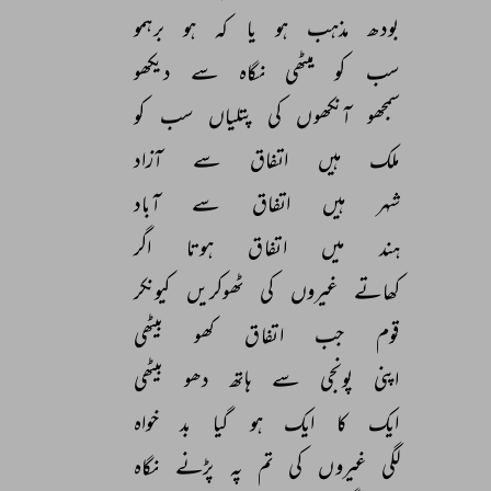
بودھ 
مذہب 
ہو 
یا 
کہ 
ہو 
برہمو 
سب 
کو 
میٹھی 
نگاہ 
سے 
دیکھو 
سمجھو 
آنکھوں 
کی 
پتلیاں 
سب 
کو 
ملک 
ہیں 
اتفاق 
سے 
آزاد 
شہر 
ہیں 
اتفاق 
سے 
آباد 
ہند 
میں 
اتفاق 
ہوتا 
اگر 
کھاتے 
غیروں 
کی 
ٹھوکریں 
کیونکر 
قوم 
جب 
اتفاق 
کھو 
بیٹھی 
اپنی 
پونجی 
سے 
ہاتھ 
دھو 
بیٹھی 
ایک 
کا 
ایک 
ہو 
گیا 
بد 
خواہ 
لگی 
غیروں 
کی 
تم 
پہ 
پڑنے 
نگاہ 