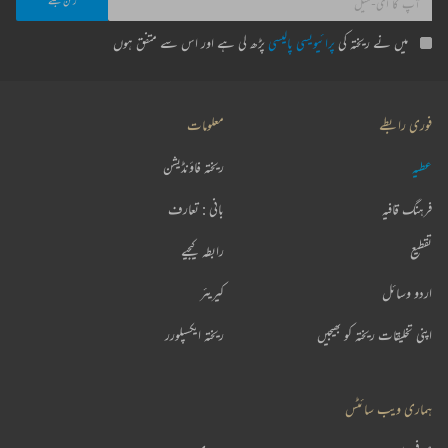
میں نے ریختہ کی
پرائیویسی پالیسی
پڑھ لی ہے اور اس سے متفق ہوں
فوری رابطے
معلومات
عطیہ
ریختہ فاؤنڈیشن
فرہنگ قافیہ
بانی : تعارف
تقطیع
رابطہ کیجیے
اردو وسائل
کیریئر
اپنی تخلیقات ریختہ کو بھیجیں
ریختہ ایکسپلورر
ہماری ویب سائٹس