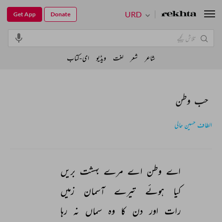
URD
Get App
Donate
شاعر
شعر
لغت
ویڈیو
ای-کتاب
حب وطن
الطاف حسین حالی
اے 
وطن 
اے 
مرے 
بہشت 
بریں 
کیا 
ہوئے 
تیرے 
آسمان 
زمیں 
رات 
اور 
دن 
کا 
وہ 
سماں 
نہ 
رہا 