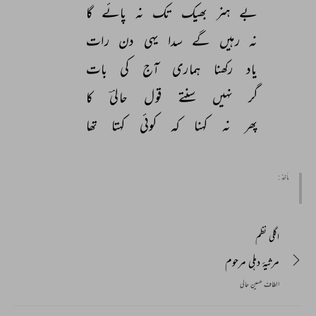
بے 
ہنر 
بھیک 
تک 
نہ 
پائے 
گا 
نہ 
رہیں 
گے 
سدا 
یہی 
دن 
رات 
یاد 
رکھنا 
ہماری 
آج 
کی 
بات 
گر 
نہیں 
سنتے 
قول 
حالیؔ 
کا 
پھر 
نہ 
کہنا 
کہ 
کوئی 
کہتا 
تھا 
مأخذ :
اگلی نظم
مرثیۂ دہلی مرحوم
الطاف حسین حالی