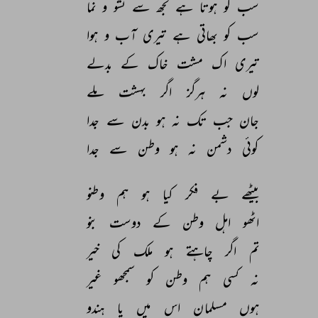
سب 
کو 
ہوتا 
ہے 
تجھ 
سے 
نشو 
و 
نما 
سب 
کو 
بھاتی 
ہے 
تیری 
آب 
و 
ہوا 
تیری 
اک 
مشت 
خاک 
کے 
بدلے 
لوں 
نہ 
ہرگز 
اگر 
بہشت 
ملے 
جان 
جب 
تک 
نہ 
ہو 
بدن 
سے 
جدا 
کوئی 
دشمن 
نہ 
ہو 
وطن 
سے 
جدا 
بیٹھے 
بے 
فکر 
کیا 
ہو 
ہم 
وطنو 
اٹھو 
اہل 
وطن 
کے 
دوست 
بنو 
تم 
اگر 
چاہتے 
ہو 
ملک 
کی 
خیر 
نہ 
کسی 
ہم 
وطن 
کو 
سمجھو 
غیر 
ہوں 
مسلمان 
اس 
میں 
یا 
ہندو 