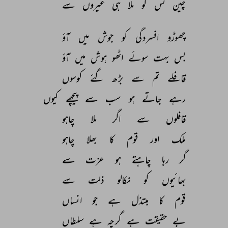
چین 
کس 
کو 
ملا 
ہی 
غیروں 
سے 
چھوڑو 
افسردگی 
کو 
جوش 
میں 
آؤ 
بس 
بہت 
سوئے 
اٹھو 
ہوش 
میں 
آؤ 
قافلے 
تم 
سے 
بڑھ 
گئے 
کوسوں 
رہے 
جاتے 
ہو 
سب 
سے 
پیچھے 
کیوں 
قافلوں 
سے 
اگر 
ملا 
چاہو 
ملک 
اور 
قوم 
کا 
بھلا 
چاہو 
گر 
رہا 
چاہتے 
ہو 
عزت 
سے 
بھائیوں 
کو 
نکالو 
ذلت 
سے 
قوم 
کا 
مبتذل 
ہے 
جو 
انساں 
بے 
حقیقت 
ہے 
گرچہ 
ہے 
سلطاں 