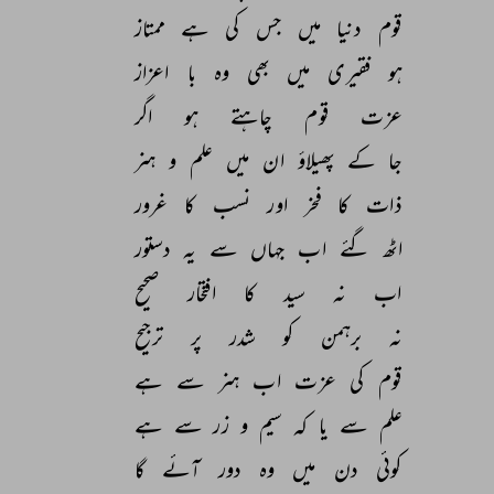
قوم 
دنیا 
میں 
جس 
کی 
ہے 
ممتاز 
ہو 
فقیری 
میں 
بھی 
وہ 
با 
اعزاز 
عزت 
قوم 
چاہتے 
ہو 
اگر 
جا 
کے 
پھیلاؤ 
ان 
میں 
علم 
و 
ہنر 
ذات 
کا 
فخر 
اور 
نسب 
کا 
غرور 
اٹھ 
گئے 
اب 
جہاں 
سے 
یہ 
دستور 
اب 
نہ 
سید 
کا 
افتخار 
صحیح 
نہ 
برہمن 
کو 
شدر 
پر 
ترجیح 
قوم 
کی 
عزت 
اب 
ہنر 
سے 
ہے 
علم 
سے 
یا 
کہ 
سیم 
و 
زر 
سے 
ہے 
کوئی 
دن 
میں 
وہ 
دور 
آئے 
گا 