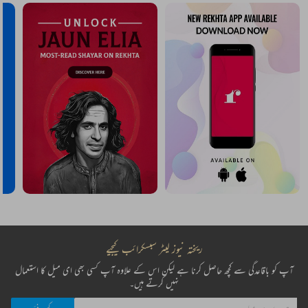
ریختہ نیوز لیٹر سبسکرائب کیجیے
آپ کو باقاعدگی سے کچھ حاصل کرنا ہے لیکن اس کے علاوہ آپ کسی بھی ای میل کا استعمال
نہیں کرتے ہیں۔