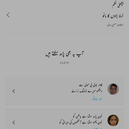
پچھلی نظم
کہنا بڑوں کا مانو
الطاف حسین حالی
آپ یہ بھی پڑھ سکتے ہیں
ہماری پسند
گاجر بولی بی مولی سے
دیکھو میرے ڈھنگ نرالے
حیدر بیابانی
کون پڑھ سکتا ہے باطن کو
کون چھو سکتا ہے آنکھوں کی ویرانی کو