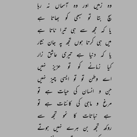
وہ 
زمیں 
اور 
وہ 
آسماں 
نہ 
رہا 
سچ 
بتا 
تو 
سبھی 
کو 
بھاتا 
ہے 
یا 
کہ 
مجھ 
سے 
ہی 
تیرا 
ناتا 
ہے 
میں 
ہی 
کرتا 
ہوں 
تجھ 
پہ 
جان 
نثار 
یا 
کہ 
دنیا 
ہے 
تیری 
عاشق 
زار 
کیا 
زمانے 
کو 
تو 
عزیز 
نہیں 
اے 
وطن 
تو 
تو 
ایسی 
چیز 
نہیں 
جن 
و 
انسان 
کی 
حیات 
ہے 
تو 
مرغ 
و 
ماہی 
کی 
کائنات 
ہے 
تو 
ہے 
نباتات 
کا 
نمو 
تجھ 
سے 
روکھ 
تجھ 
بن 
ہرے 
نہیں 
ہوتے 