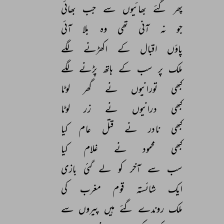
پھر 
گئے 
بھائیوں 
سے 
جب 
بھائی 
جو 
نہ 
آنی 
تھی 
وہ 
بلا 
آئی 
پاؤں 
اقبال 
کے 
اکھڑنے 
لگے 
ملک 
پر 
سب 
کے 
ہاتھ 
پڑنے 
لگے 
کبھی 
تورانیوں 
نے 
گھر 
لوٹا 
کبھی 
درانیوں 
نے 
زر 
لوٹا 
کبھی 
نادر 
نے 
قتل 
عام 
کیا 
کبھی 
محمود 
نے 
غلام 
کیا 
سب 
سے 
آخر 
کو 
لے 
گئی 
بازی 
ایک 
شائستہ 
قوم 
مغرب 
کی 
ملک 
روندے 
گئے 
ہیں 
پیروں 
سے 