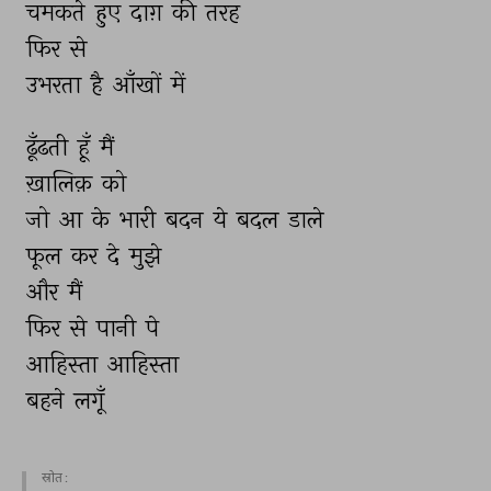
चमकते 
हुए 
दाग़ 
की 
तरह 
फिर 
से 
उभरता 
है 
आँखों 
में 
ढूँढती 
हूँ 
मैं 
ख़ालिक़ 
को 
जो 
आ 
के 
भारी 
बदन 
ये 
बदल 
डाले 
फूल 
कर 
दे 
मुझे 
और 
मैं 
फिर 
से 
पानी 
पे 
आहिस्ता 
आहिस्ता 
बहने 
लगूँ 
स्रोत :