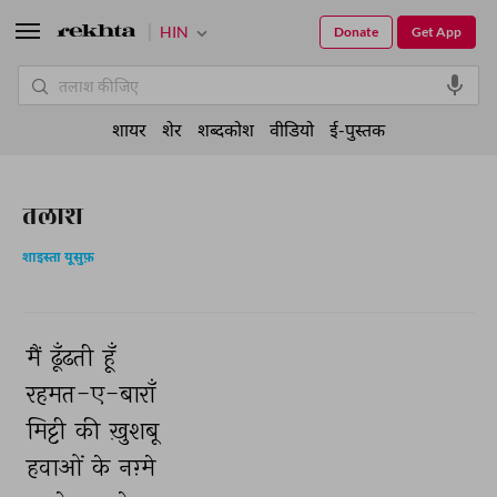
HIN
Donate
Get App
शायर
शेर
शब्दकोश
वीडियो
ई-पुस्तक
तलाश
शाइस्ता यूसुफ़
मैं 
ढूँढती 
हूँ 
रहमत-ए-बाराँ 
मिट्टी 
की 
ख़ुशबू 
हवाओं 
के 
नग़्मे 