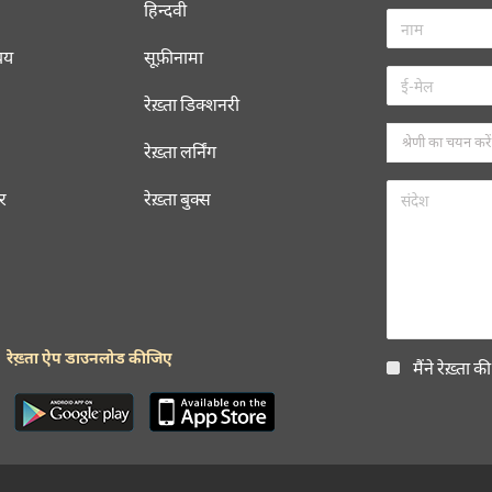
हिन्दवी
चय
सूफ़ीनामा
रेख़्ता डिक्शनरी
रेख़्ता लर्निंग
रर
रेख़्ता बुक्स
रेख़्ता ऐप डाउनलोड कीजिए
मैंने रेख़्ता क