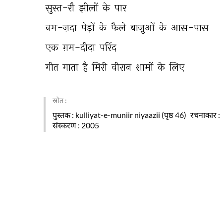
सुस्त-रौ 
झीलों 
के 
पार 
नम-ज़दा 
पेड़ों 
के 
फैले 
बाज़ुओं 
के 
आस-पास 
एक 
ग़म-दीदा 
परिंद 
गीत 
गाता 
है 
मिरी 
वीरान 
शामों 
के 
लिए 
स्रोत :
पुस्तक
: kulliyat-e-muniir niyaazii (पृष्ठ 46)
रचनाकार
:
संस्करण
: 2005