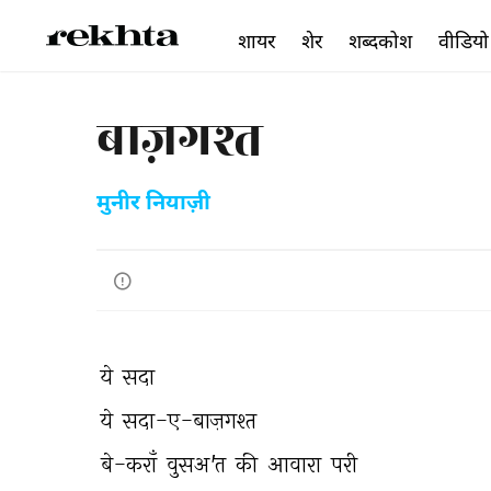
शायर
शेर
शब्दकोश
वीडियो
बाज़गश्त
मुनीर नियाज़ी
ये 
सदा 
ये 
सदा-ए-बाज़गश्त 
बे-कराँ 
वुसअ'त 
की 
आवारा 
परी 