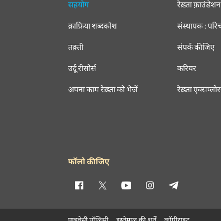
सहयोग
रेख़्ता फ़ाउंडेशन
क़ाफ़िया शब्दकोश
संस्थापक : परि
तक़्ती
संपर्क कीजिए
उर्दू रीसोर्स
करियर
अपना काम रेख़्ता को भेजें
रेख़्ता एक्सप्लो
फॉलो कीजिए
प्राइवेसी पॉलिसी
इस्तेमाल की शर्तें
कॉपीराइट