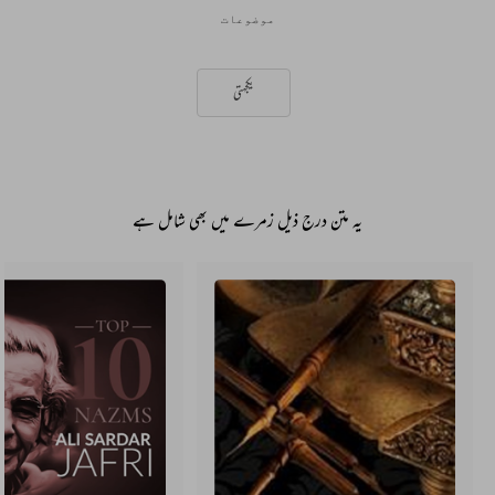
موضوعات
یکجہتی
یہ متن درج ذیل زمرے میں بھی شامل ہے