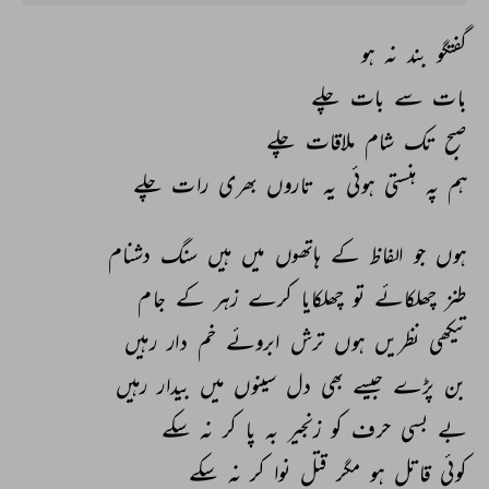
گفتگو 
بند 
نہ 
ہو 
بات 
سے 
بات 
چلے 
صبح 
تک 
شام 
ملاقات 
چلے 
ہم 
پہ 
ہنستی 
ہوئی 
یہ 
تاروں 
بھری 
رات 
چلے 
ہوں 
جو 
الفاظ 
کے 
ہاتھوں 
میں 
ہیں 
سنگ 
دشنام 
طنز 
چھلکائے 
تو 
چھلکایا 
کرے 
زہر 
کے 
جام 
تیکھی 
نظریں 
ہوں 
ترش 
ابروئے 
خم 
دار 
رہیں 
بن 
پڑے 
جیسے 
بھی 
دل 
سینوں 
میں 
بیدار 
رہیں 
بے 
بسی 
حرف 
کو 
زنجیر 
بہ 
پا 
کر 
نہ 
سکے 
کوئی 
قاتل 
ہو 
مگر 
قتل 
نوا 
کر 
نہ 
سکے 