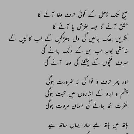
صبح 
تک 
ڈھل 
کے 
کوئی 
حرف 
وفا 
آئے 
گا 
عشق 
آئے 
گا 
بصد 
لغزش 
پا 
آئے 
گا 
نظریں 
جھک 
جائیں 
گی 
دل 
دھڑکیں 
گے 
لب 
کانپیں 
گے 
خامشی 
بوسۂ 
لب 
بن 
کے 
مہک 
جائے 
گی 
صرف 
غنچوں 
کے 
چٹکنے 
کی 
صدا 
آئے 
گی 
اور 
پھر 
حرف 
و 
نوا 
کی 
نہ 
ضرورت 
ہوگی 
چشم 
و 
ابرو 
کے 
اشاروں 
میں 
محبت 
ہوگی 
نفرت 
اٹھ 
جائے 
گی 
مہمان 
مروت 
ہوگی 
ہاتھ 
میں 
ہاتھ 
لیے 
سارا 
جہاں 
ساتھ 
لیے 