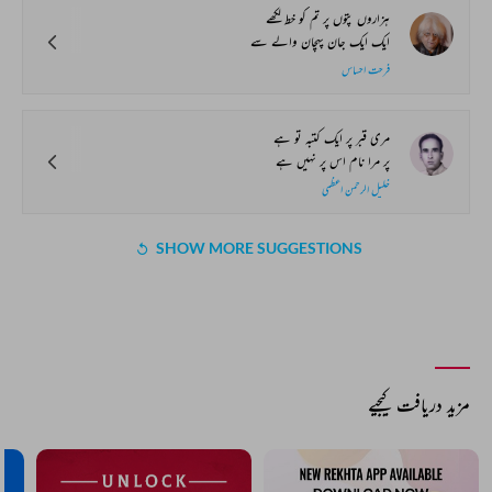
ہزاروں پتوں پر تم کو خط لکھے
ایک ایک جان پہچان والے سے
فرحت احساس
مری قبر پر ایک کتبہ تو ہے
پر مرا نام اس پر نہیں ہے
خلیل الرحمن اعظمی
SHOW MORE SUGGESTIONS
مزید دریافت کیجیے