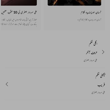
آسان اورپسندیدہ کلام
علی سردار جعفری کی 10 منتخب نظمیں
آسان اور پسندیدہ کلام کا ذخیرہ
ممتاز ترین ترقی پسند شاعروں میں نمایاں، نقاد، دان
کے مدیر، گیان پیٹھ انعام سے سرفراز، اردو شاعر
فلمیں بنائیں
اگلی نظم
حرف آخر
علی سردار جعفری
پچھلی نظم
فریب
علی سردار جعفری