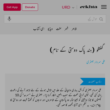
URD
Get App
Donate
شاعر
شعر
لغت
ویڈیو
ای-کتاب
گفتگو (ہند پاک دوستی کے نام)
علی سردار جعفری
دلچسپ معلومات
علی سردار جعفری کو اٹل بہاری واجپائی کے وفد میں شامل ہونے کے لئے لاہور آنے کی دعوت
دی گئی تھی، لیکن خرابیٔ صحت کے سبب انھیں انکار کرنا پڑا۔ جعفری نے ''سرحد'' کی 10
کیسٹوں کا جوڑا واجپئی کو بھیجا تاکہ وہ پاکستان کے شاعروں اور ادیبوں کو تحفتاً محبت اور دوستی کا
پیغام دیں۔ یہ نظم اسی آڈیو مجموعہ کا حصہ تھی۔