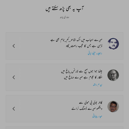
آپ یہ بھی پڑھ سکتے ہیں
ہماری پسند
میرے احباب میں اک شاعر_کم_نام بھی ہے
ذہن ہے جس کا عجب راحت_گاہ
راجیندر منچندا بانی
بیٹھا ہوا ہوں صبح سے لارنس_باغ میں
افکار کا ہجوم ہے میرے دماغ میں
ن م راشد
گاجر بولی بی مولی سے
دیکھو میرے ڈھنگ نرالے
حیدر بیابانی