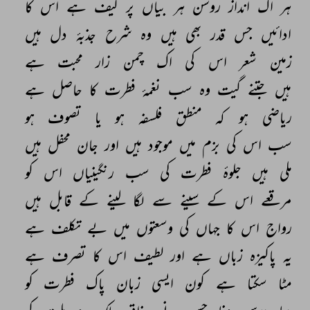
ہر 
اک 
انداز 
روشن 
ہر 
بیاں 
پر 
کیف 
ہے 
اس 
کا 
ادائیں 
جس 
قدر 
بھی 
ہیں 
وہ 
شرح 
جذبۂ 
دل 
ہیں 
زمین 
شعر 
اس 
کی 
اک 
چمن 
زار 
محبت 
ہے 
ہیں 
جتنے 
گیت 
وہ 
سب 
نغمۂ 
فطرت 
کا 
حاصل 
ہے 
ریاضی 
ہو 
کہ 
منطق 
فلسفہ 
ہو 
یا 
تصوف 
ہو 
سب 
اس 
کی 
بزم 
میں 
موجود 
ہیں 
اور 
جان 
محفل 
ہیں 
ملی 
ہیں 
جلوۂ 
فطرت 
کی 
سب 
رنگینیاں 
اس 
کو 
مرقعے 
اس 
کے 
سینے 
سے 
لگا 
لینے 
کے 
قابل 
ہیں 
رواج 
اس 
کا 
جہاں 
کی 
وسعتوں 
میں 
بے 
تکلف 
ہے 
یہ 
پاکیزہ 
زباں 
ہے 
اور 
لطیف 
اس 
کا 
تصرف 
ہے 
مٹا 
سکتا 
ہے 
کون 
ایسی 
زبان 
پاک 
فطرت 
کو 