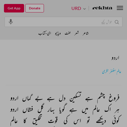
URD
Get App
Donate
شاعر
شعر
لغت
ویڈیو
ای-کتاب
اردو
عالم مظفر نگری
فروغ 
چشم 
ہے 
تسکین 
دل 
ہے 
بے 
گماں 
اردو 
ہر 
اک 
عالم 
میں 
ہے 
گویا 
بہار 
گل 
فشاں 
اردو 
کوئی 
دیکھے 
تو 
اس 
کی 
قوت 
تخلیق 
کا 
عالم 