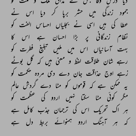
دیا 
درس 
وفا 
جس 
نے 
مذاق 
ملک 
و 
ملت 
کو 
جمود 
زندگی 
میں 
حشر 
برپا 
کر 
دیا 
اس 
نے 
عطا 
کی 
ہیں 
اسی 
نے 
بجلیاں 
احساس 
الفت 
کو 
نظام 
زندگانی 
پر 
بڑا 
احسان 
ہے 
اس 
کا 
بہت 
آسانیاں 
اس 
میں 
ملیں 
تبلیغ 
فطرت 
کو 
رہے 
شان 
طلاقت 
لفظ 
و 
معنی 
ہیں 
کہ 
گل 
بوٹے 
زہے 
اوج 
حذاقت 
جان 
دے 
دی 
مردہ 
حکمت 
کو 
یہ 
ممکن 
ہے 
کہ 
قوموں 
کو 
مٹا 
دے 
گردش 
عالم 
مگر 
کوئی 
مٹا 
سکتا 
نہیں 
اردو 
کی 
عظمت 
کو 
ہر 
اک 
تحریک 
اس 
کی 
ترجمان 
جذب 
کامل 
ہے 
کہ 
ہر 
آہنگ 
اردو 
ہمنوائے 
بربط 
دل 
ہے 