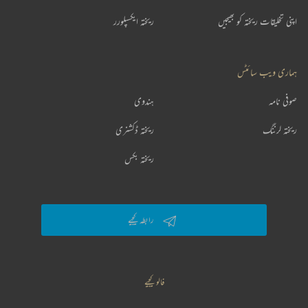
اپنی تخلیقات ریختہ کو بھیجیں
ریختہ ایکسپلورر
ہماری ویب سائٹس
صوفی نامہ
ہندوی
ریختہ لرننگ
ریختہ ڈکشنری
ریختہ بکس
رابطہ کیجیے
فالو کیجیے