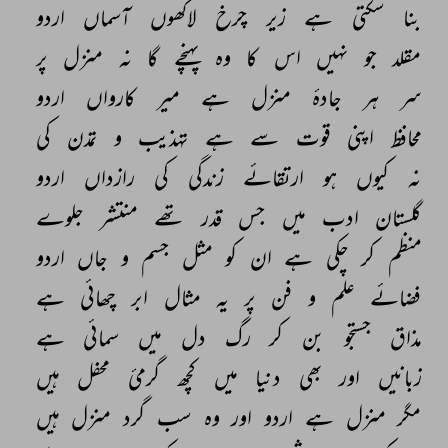
بنا 
سکتی 
ہے 
زیر 
چرخ 
لاکھوں 
آسماں 
اردو 
مقلد 
جو 
نہیں 
اس 
کا 
وہ 
پہنچے 
گا 
نہ 
منزل 
پر 
سر 
ہر 
جادۂ 
منزل 
ہے 
میر 
کارواں 
اردو 
محافظ 
اپنی 
قوت 
سے 
ہے 
تہذیب 
و 
تمدن 
کی 
نہ 
کیوں 
ہو 
ارتقائے 
زندگی 
کی 
رازداں 
اردو 
گلستان 
ادب 
میں 
جس 
قدر 
تھے 
منتشر 
جلوے 
منظم 
کر 
چکی 
ہے 
ان 
کو 
مثل 
جسم 
و 
جاں 
اردو 
فضائے 
علم 
و 
فن 
پر 
یہ 
مثال 
ابر 
چھائی 
ہے 
مذاق 
جستجو 
بن 
کر 
رگ 
دل 
میں 
سمائی 
ہے 
زبانیں 
اور 
بھی 
دنیا 
میں 
کچھ 
گرمئ 
محفل 
ہیں 
مگر 
منزل 
ہے 
اردو 
اور 
وہ 
سب 
گرد 
منزل 
ہیں 