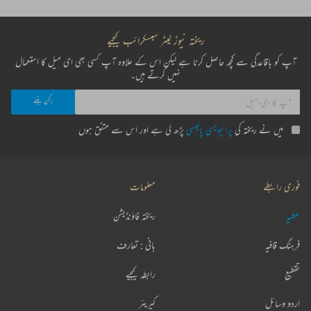
ریختہ نیوز لیٹر سبسکرائب کیجیے
آپ کو باقاعدگی سے کچھ حاصل کرنا ہے لیکن اس کے علاوہ آپ کسی بھی ای میل کا استعمال
نہیں کرتے ہیں۔
میں نے ریختہ کی
پرائیویسی پالیسی
پڑھ لی ہے اور اس سے متفق ہوں
فوری رابطے
معلومات
عطیہ
ریختہ فاؤنڈیشن
فرہنگ قافیہ
بانی : تعارف
تقطیع
رابطہ کیجیے
اردو وسائل
کیریئر