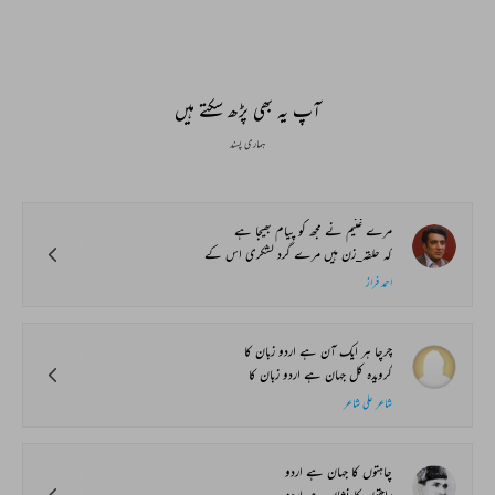
آپ یہ بھی پڑھ سکتے ہیں
ہماری پسند
مرے غنیم نے مجھ کو پیام بھیجا ہے
کہ حلقہ_زن ہیں مرے گرد لشکری اس کے
احمد فراز
چرچا ہر ایک آن ہے اردو زبان کا
گرویدہ کل جہان ہے اردو زبان کا
شاعر علی شاعر
چاہتوں کا جہان ہے اردو
راحتوں کا نشان ہے اردو