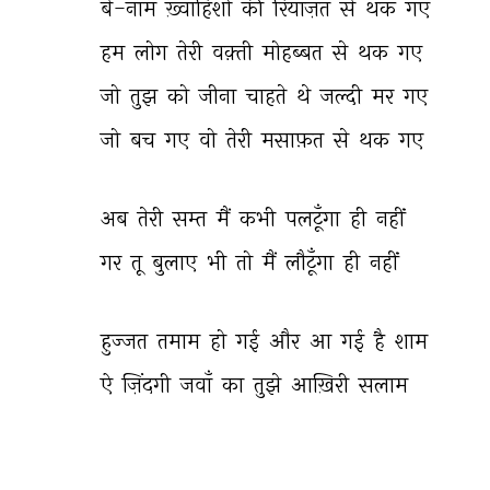
बे-नाम 
ख़्वाहिशों 
की 
रियाज़त 
से 
थक 
गए 
हम 
लोग 
तेरी 
वक़्ती 
मोहब्बत 
से 
थक 
गए 
जो 
तुझ 
को 
जीना 
चाहते 
थे 
जल्दी 
मर 
गए 
जो 
बच 
गए 
वो 
तेरी 
मसाफ़त 
से 
थक 
गए 
अब 
तेरी 
सम्त 
मैं 
कभी 
पलटूँगा 
ही 
नहीं 
गर 
तू 
बुलाए 
भी 
तो 
मैं 
लौटूँगा 
ही 
नहीं 
हुज्जत 
तमाम 
हो 
गई 
और 
आ 
गई 
है 
शाम 
ऐ 
ज़िंदगी 
जवाँ 
का 
तुझे 
आख़िरी 
सलाम 