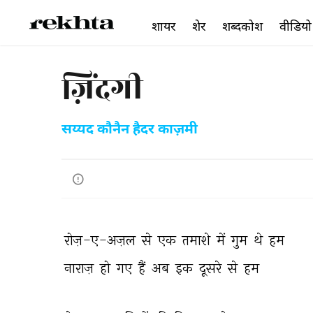
शायर
शेर
शब्दकोश
वीडियो
ज़िंदगी
सय्यद कौनैन हैदर काज़मी
रोज़-ए-अज़ल 
से 
एक 
तमाशे 
में 
गुम 
थे 
हम 
नाराज़ 
हो 
गए 
हैं 
अब 
इक 
दूसरे 
से 
हम 