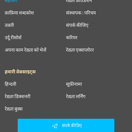
सहयोग
रेख़्ता फ़ाउंडेशन
क़ाफ़िया शब्दकोश
संस्थापक : परिचय
तक़्ती
संपर्क कीजिए
उर्दू रीसोर्स
करियर
अपना काम रेख़्ता को भेजें
रेख़्ता एक्सप्लोरर
हमारी वेबसाइट्स
हिन्दवी
सूफ़ीनामा
रेख़्ता डिक्शनरी
रेख़्ता लर्निंग
रेख़्ता बुक्स
संपर्क कीजिए