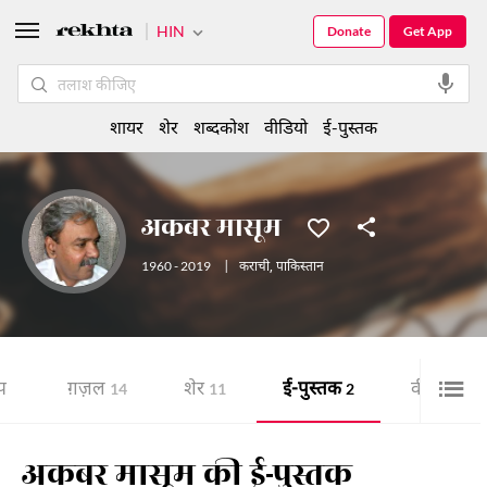
HIN
Donate
Get App
शायर
शेर
शब्दकोश
वीडियो
ई-पुस्तक
अकबर मासूम
1960 - 2019
|
कराची
,
पाकिस्तान
य
ग़ज़ल
शेर
ई-पुस्तक
वीडियो
14
11
2
4
अकबर मासूम की ई-पुस्तक