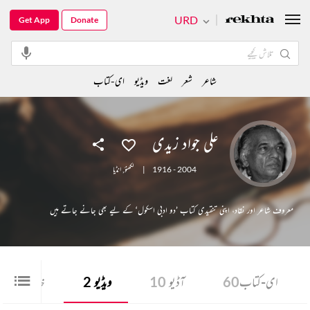
URD
Get App
Donate
شاعر
شعر
لغت
ویڈیو
ای-کتاب
علی جواد زیدی
1916 - 2004
|
لکھنؤ
,
انڈیا
معروف شاعر اور نقاد، اپنی تنقیدی کتاب ’دو ادبی اسکول‘ کے لیے بھی جانے جاتے ہیں
ای-کتاب
60
آڈیو
10
ویڈیو
2
خاکہ
1