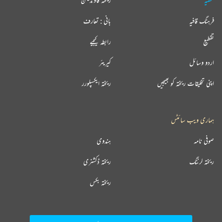
فرہنگ قافیہ
بانی : تعارف
تقطیع
رابطہ کیجیے
اردو وسائل
کیریئر
اپنی تخلیقات ریختہ کو بھیجیں
ریختہ ایکسپلورر
ہماری ویب سائٹس
صوفی نامہ
ہندوی
ریختہ لرننگ
ریختہ ڈکشنری
ریختہ بکس