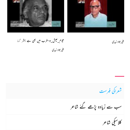
ہجوم_عیش_و-طرب میں بھی ہے بشر تنہا
علی جواد زیدی
علی جواد زیدی
شعراکی فہرست
سب سے زیادہ پڑھے گئے شاعر
کلاسیکی شاعر