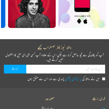
ریختہ نیوز لیٹر سبسکرائب کیجیے
آپ کو باقاعدگی سے کچھ حاصل کرنا ہے لیکن اس کے علاوہ آپ کسی بھی ای میل کا استعمال
نہیں کرتے ہیں۔
میں نے ریختہ کی
پرائیویسی پالیسی
پڑھ لی ہے اور اس سے متفق ہوں
فوری رابطے
معلومات
عطیہ
ریختہ فاؤنڈیشن