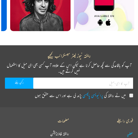
ریختہ نیوز لیٹر سبسکرائب کیجیے
آپ کو باقاعدگی سے کچھ حاصل کرنا ہے لیکن اس کے علاوہ آپ کسی بھی ای میل کا استعمال
نہیں کرتے ہیں۔
میں نے ریختہ کی
پرائیویسی پالیسی
پڑھ لی ہے اور اس سے متفق ہوں
فوری رابطے
معلومات
عطیہ
ریختہ فاؤنڈیشن