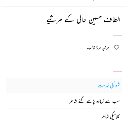
الطاف حسین حالی کے مرثیے
مرثیۂ مرزا غالب
شعراکی فہرست
سب سے زیادہ پڑھے گئے شاعر
کلاسیکی شاعر