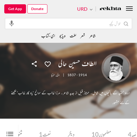
URD
Get App
Donate
شاعر
شعر
لغت
ویڈیو
ای-کتاب
الطاف حسین حالی
1837 - 1914
|
دلی
,
انڈیا
اردو تنقید کے بانیوں میں شامل۔ ممتاز قبل از جدید شاعر۔ مرزا غالب کے سوانح ’یاد گار غالب‘ لکھنے
کےلئے مشہور
قصہ
4
مضمون
10
دیگر
نعت
1
مثنوی
1