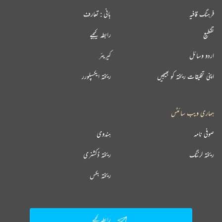
فرہنگ قافیہ
بانی : تعارف
تقطیع
رابطہ کیجیے
اردو وسائل
کیریئر
اپنی تخلیقات ریختہ کو بھیجیں
ریختہ ایکسپلورر
ہماری ویب سائٹس
صوفی نامہ
ہندوی
ریختہ لرننگ
ریختہ ڈکشنری
ریختہ بکس
رابطہ کیجیے