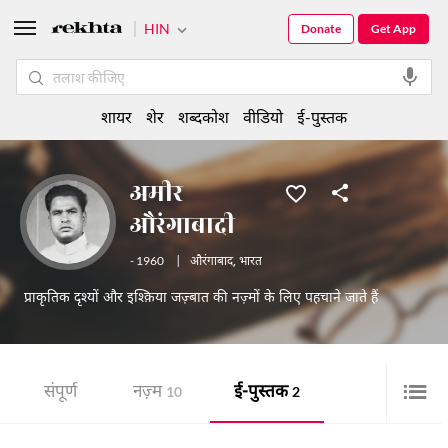
HIN
Donate
Get App
शायर
शेर
शब्दकोश
वीडियो
ई-पुस्तक
अमीर
औरंगाबादी
- 1960
|
औरंगाबाद
,
भारत
प्राकृतिक दृश्यों और इश्क़िया जज़्बात की नज़्मों के लिए पहचाने जाते हैं
संपूर्ण
नज़्म
ई-पुस्तक
10
2