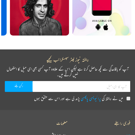
ریختہ نیوز لیٹر سبسکرائب کیجیے
آپ کو باقاعدگی سے کچھ حاصل کرنا ہے لیکن اس کے علاوہ آپ کسی بھی ای میل کا استعمال
نہیں کرتے ہیں۔
میں نے ریختہ کی
پرائیویسی پالیسی
پڑھ لی ہے اور اس سے متفق ہوں
فوری رابطے
معلومات