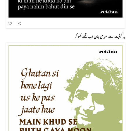
یہ کیفیت ہے میری جان اب تجھے کھو کر