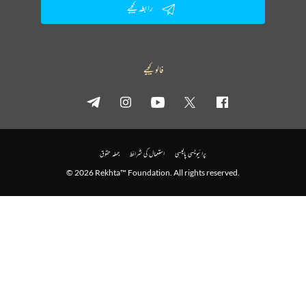
رابطہ کیجیے
فالو کیجیے
پرائیویسی پالیسی
استعمال کی شرائط
جملہ حقوق
© 2026 Rekhta™ Foundation. All rights reserved.