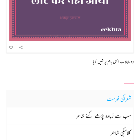
وہ ماہتاب ابھی بام پر نہیں آیا
شعراکی فہرست
سب سے زیادہ پڑھے گئے شاعر
کلاسیکی شاعر