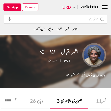
URD
Get App
Donate
شاعر
شعر
لغت
ویڈیو
ای-کتاب
اظہر اقبال
1978
|
میرٹھ
,
انڈیا
ہندوستان کی نوجوان نسل کے مشہور شاعر
شعر
11
تصویری شاعری
3
ویڈیو
26
قطعہ
1