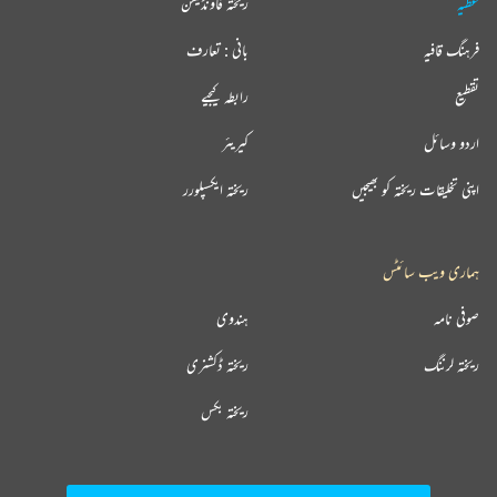
عطیہ
ریختہ فاؤنڈیشن
فرہنگ قافیہ
بانی : تعارف
تقطیع
رابطہ کیجیے
اردو وسائل
کیریئر
اپنی تخلیقات ریختہ کو بھیجیں
ریختہ ایکسپلورر
ہماری ویب سائٹس
صوفی نامہ
ہندوی
ریختہ لرننگ
ریختہ ڈکشنری
ریختہ بکس