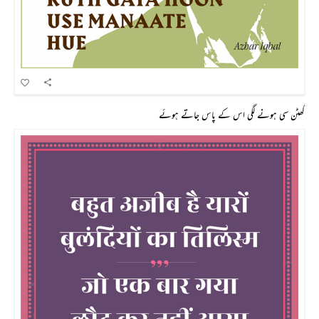
گھٹن سی ہونے لگی اس کے پاس جاتے ہوئے