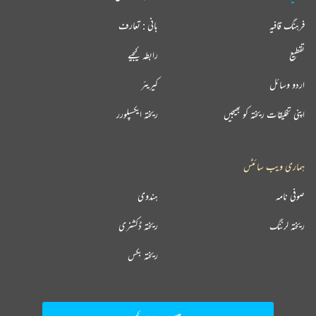
فرہنگ قافیہ
بانی : تعارف
تقطیع
رابطہ کیجیے
اردو وسائل
کیریئر
اپنی تخلیقات ریختہ کو بھیجیں
ریختہ ایکسپلورر
ہماری ویب سائٹس
صوفی نامہ
ہندوی
ریختہ لرننگ
ریختہ ڈکشنری
ریختہ بکس