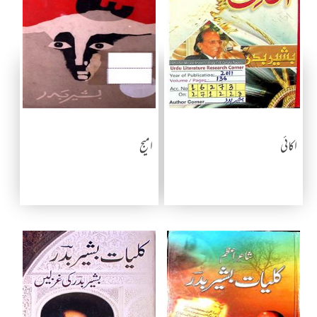
اکائی
امیج