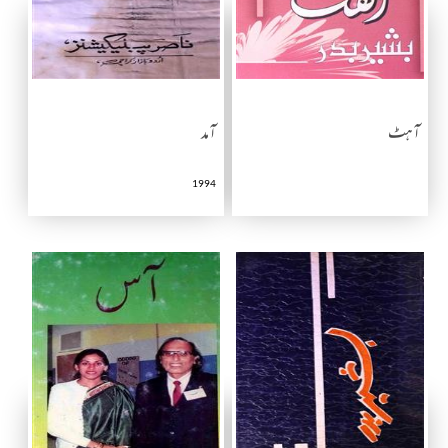
آہٹ
آمد
1994