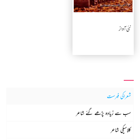
نئی آواز
شعراکی فہرست
سب سے زیادہ پڑھے گئے شاعر
کلاسیکی شاعر