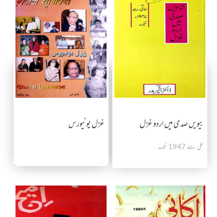
بیویں صدی میں اردو غزل
غزل یونیورس
حلی سے 1947 تک