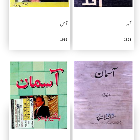
آمد
آس
1993
1958