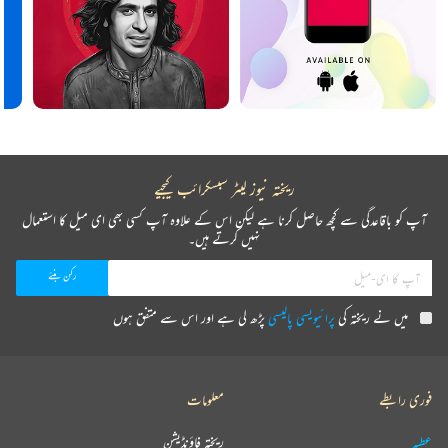
ریختہ نیوز لیٹر سبسکرائب کیجیے
آپ کو باقاعدگی سے کچھ حاصل کرنا ہے لیکن اس کے علاوہ آپ کسی بھی ای میل کا استعمال
نہیں کرتے ہیں۔
میں نے ریختہ کی
پرائیویسی پالیسی
پڑھ لی ہے اور اس سے متفق ہوں
فوری رابطے
معلومات
عطیہ
ریختہ فاؤنڈیشن