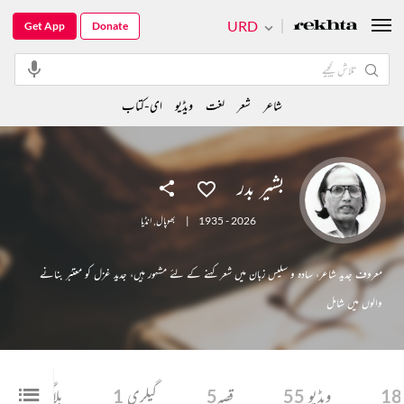
URD
Get App
Donate
شاعر
شعر
لغت
ویڈیو
ای-کتاب
بشیر بدر
1935 - 2026
|
بھوپال
,
انڈیا
معروف جدید شاعر، سادہ و سلیس زبان میں شعر کہنے کے لئے مشہور ہیں، جدید غزل کو معتبَر بنانے
والوں میں شامل
18
ویڈیو
55
قصہ
5
گیلری
1
بلاگ
1