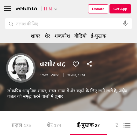
HIN
Donate
Get App
शायर
शेर
शब्दकोश
वीडियो
ई-पुस्तक
बशीर बद्र
1935 - 2026
|
भोपाल
,
भारत
लोकप्रिय आधुनिक शायर, सरल भाषा में शेर कहने के लिए जाने जाते हैं, जदीद
ग़ज़ल को समृद्ध करने वालों में शुमार
ग़ज़ल
शेर
ई-पुस्तक
टॉप 20 शाय
175
174
27