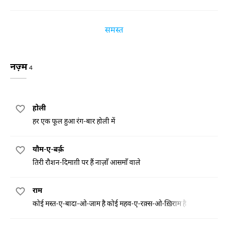
समस्त
नज़्म
4
होली
हर एक फूल हुआ रंग-बार होली में
यौम-ए-बर्क़
तिरी रौशन-दिमाग़ी पर हैं नाज़ाँ आसमाँ वाले
राम
कोई मस्त-ए-बादा-ओ-जाम है कोई महव-ए-रक़्स-ओ-ख़िराम है