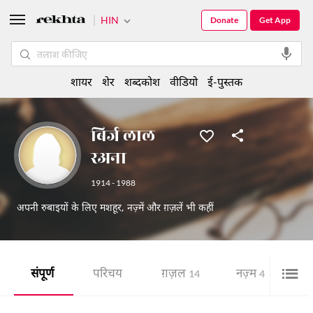
HIN
Donate
Get App
शायर
शेर
शब्दकोश
वीडियो
ई-पुस्तक
बिर्ज लाल
रअना
1914 - 1988
अपनी रुबाइयों के लिए मशहूर, नज़्में और ग़ज़लें भी कहीं
संपूर्ण
परिचय
ग़ज़ल
नज़्म
ई-
14
4