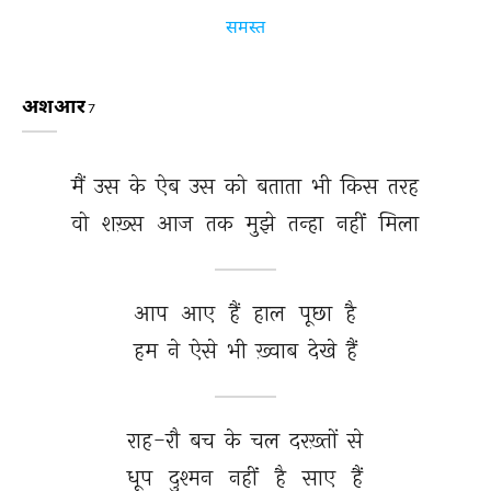
समस्त
अशआर
7
मैं 
उस 
के 
ऐब 
उस 
को 
बताता 
भी 
किस 
तरह 
वो 
शख़्स 
आज 
तक 
मुझे 
तन्हा 
नहीं 
मिला 
आप 
आए 
हैं 
हाल 
पूछा 
है 
हम 
ने 
ऐसे 
भी 
ख़्वाब 
देखे 
हैं 
राह-रौ 
बच 
के 
चल 
दरख़्तों 
से 
धूप 
दुश्मन 
नहीं 
है 
साए 
हैं 