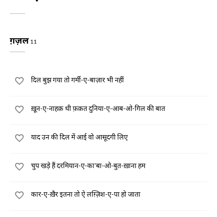
ग़ज़ल
11
दिल बुझ गया तो गर्मी-ए-बाज़ार भी नहीं
ख़ून-ए-नाहक़ थी फ़क़त दुनिया-ए-आब-ओ-गिल की बात
याद उन की दिल में आई वो आसूदगी लिए
चुप खड़े हैं दरमियान-ए-का'बा-ओ-बुत-ख़ाना हम
कार-ए-ख़ैर इतना तो ऐ लग़्ज़िश-ए-पा हो जाता