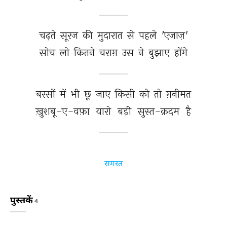
चढ़ते 
सूरज 
की 
मुदारात 
से 
पहले 
'एजाज़' 
सोच 
लो 
कितने 
चराग़ 
उस 
ने 
बुझाए 
होंगे 
बरसों 
में 
भी 
छू 
जाए 
किसी 
को 
तो 
ग़नीमत 
ख़ुशबू-ए-वफ़ा 
यारो 
बड़ी 
सुस्त-क़दम 
है 
समस्त
पुस्तकें
4