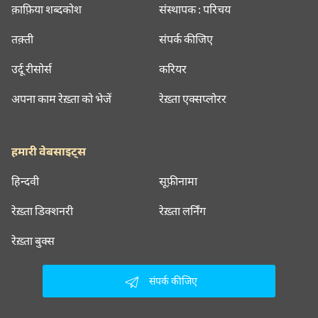
क़ाफ़िया शब्दकोश
संस्थापक : परिचय
तक़्ती
संपर्क कीजिए
उर्दू रीसोर्स
करियर
अपना काम रेख़्ता को भेजें
रेख़्ता एक्सप्लोरर
हमारी वेबसाइट्स
हिन्दवी
सूफ़ीनामा
रेख़्ता डिक्शनरी
रेख़्ता लर्निंग
रेख़्ता बुक्स
संपर्क कीजिए