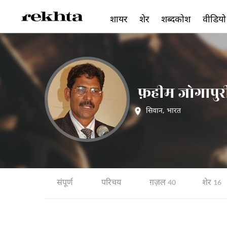
शायर
शेर
शब्दकोश
वीडियो
फ़हीम जोगापुर
सिवान
,
भारत
संपूर्ण
परिचय
ग़ज़ल
शेर
40
16