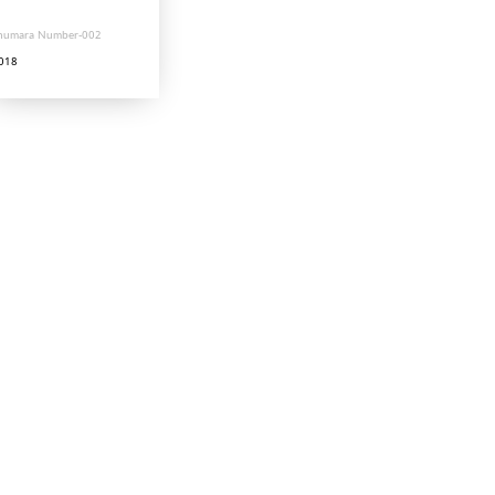
humara Number-002
018