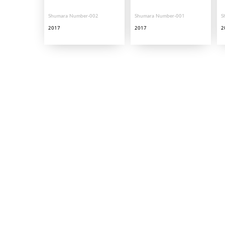
Shumara Number-002
Shumara Number-001
S
2017
2017
2