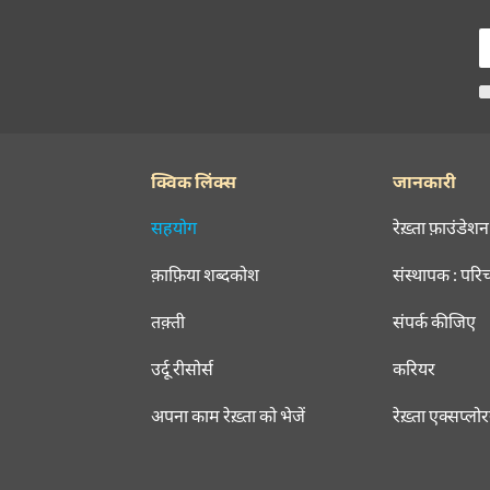
क्विक लिंक्स
जानकारी
सहयोग
रेख़्ता फ़ाउंडेशन
क़ाफ़िया शब्दकोश
संस्थापक : परि
तक़्ती
संपर्क कीजिए
उर्दू रीसोर्स
करियर
अपना काम रेख़्ता को भेजें
रेख़्ता एक्सप्लो