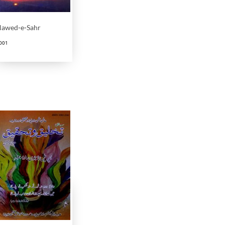
awed-e-Sahr
001