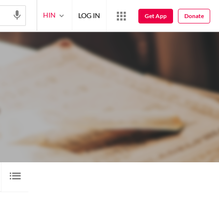
HIN
LOG IN
Get App
Donate