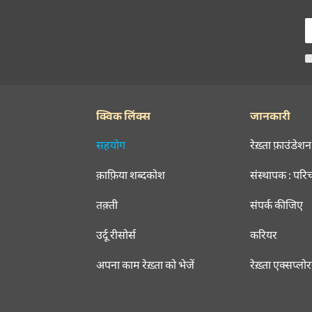
क्विक लिंक्स
जानकारी
सहयोग
रेख़्ता फ़ाउंडेशन
क़ाफ़िया शब्दकोश
संस्थापक : परि
तक़्ती
संपर्क कीजिए
उर्दू रीसोर्स
करियर
अपना काम रेख़्ता को भेजें
रेख़्ता एक्सप्लो