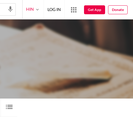
HIN
LOG IN
Get App
Donate