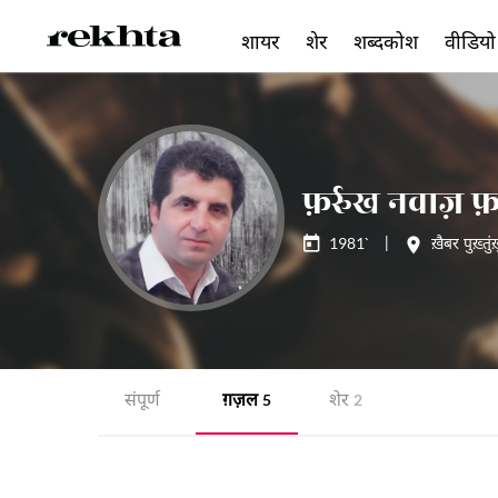
शायर
शेर
शब्दकोश
वीडियो
फ़र्रुख नवाज़ फ़र
1981`
|
ख़ैबर पुख़्तुं
संपूर्ण
ग़ज़ल
शेर
5
2