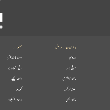
ہماری ویب سائٹس
معلومات
ہندوی
ریختہ فاؤنڈیشن
صوفی نامہ
بانی : تعارف
ریختہ ڈکشنری
رابطہ کیجیے
ریختہ لرننگ
کیریئر
ریختہ بکس
ریختہ ایکسپلورر