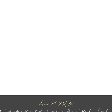
ریختہ نیوز لیٹر سبسکرائب کیجیے
پ کو باقاعدگی سے کچھ حاصل کرنا ہے لیکن اس کے علاوہ آپ کسی بھی ای میل کا استعمال نہیں کرتے