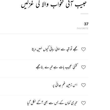
حبیب آئی کنخواب والا کی غزلیں
37
FAVORITE
مجھے تو قید سے اپنی رہائی کیوں نہیں دیتا
کتنی عجیب بات ہے تیرے بنا مجھے
اس زمین غم جدائی پر
تیری کماں کے بس سے بھی آگے نکل گیا