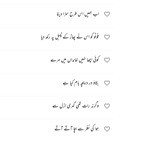
اب ہمیں اس طرح سزا دینا
فوٹو کو اس نے پھاڑ کے ٹیبل پہ رکھ دیا
کوئی اچھا نہیں خانداں میں مرے
بتاؤ در دریچہ بام کیا ہے
وگرنہ رات تھی گہری ازل سے
ہوا کی نظر سے بچا آتے آتے