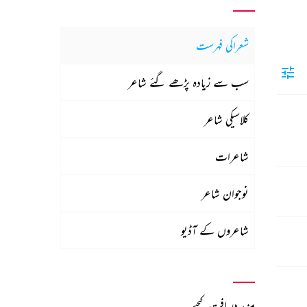
شعراکی فہرست
سب سے زیادہ پڑھے گئے شاعر
کلاسیکی شاعر
شاعرات
نوجوان شاعر
شاعروں کے آڈیو
مزید دریافت کیجیے