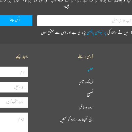
ہیں۔
میں نے ریختہ کی
پرائیویسی پالیسی
پڑھ لی ہے اور اس سے متفق ہوں
فوری رابطے
رابطہ کیجیے
عطیہ
فرہنگ قافیہ
تقطیع
اردو وسائل
اپنی تخلیقات ریختہ کو بھیجیں