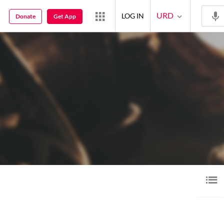
URD
LOG IN
Donate
Get App