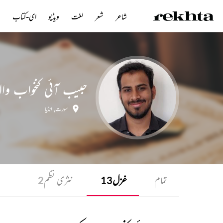
شاعر
شعر
لغت
ویڈیو
ای-کتاب
ن
حبیب آئی کنخواب والا
سورت
,
انڈیا
تمام
غزل
نثری نظم
2
13